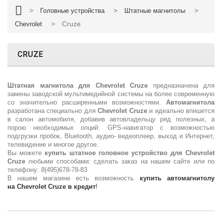
>
>
>
Головные устройства
Штатные магнитолы
>
Cruze
Chevrolet
CRUZE
Штатная магнитола для Chevrolet Cruze
предназначена для
замены заводской мультимедийной системы на более современную
со значительно расширенными возможностями.
Автомагнитола
разработана специально для
Chevrolet Cruze
и идеально впишется
в салон автомобиля, добавив автовладельцу ряд полезных, а
порою необходимых опций: GPS-навигатор с возможностью
подгрузки пробок, Bluetooth, аудио- видеоплеер, выход и Интернет,
телевидение и многое другое.
Вы можете
купить штатное головное устройство для
Chevrolet
Cruze
любыми способами: сделать заказ на нашем сайте или по
телефону: 8(495)678-78-83
В нашем магазине есть возможность
купить автомагнитолу
на
Chevrolet Cruze
в кредит
!