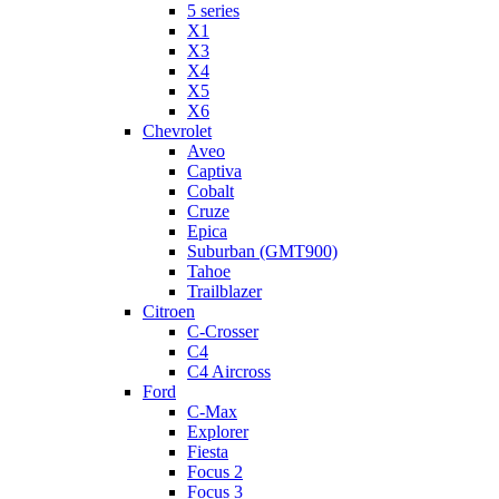
5 series
X1
X3
X4
X5
X6
Chevrolet
Aveo
Captiva
Cobalt
Cruze
Epica
Suburban (GMT900)
Tahoe
Trailblazer
Citroen
C-Crosser
C4
C4 Aircross
Ford
C-Max
Explorer
Fiesta
Focus 2
Focus 3