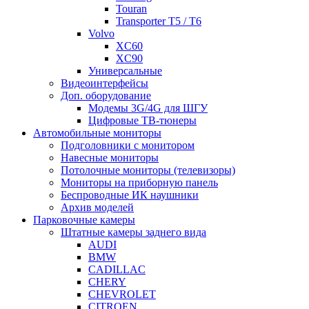
Touran
Transporter T5 / T6
Volvo
XC60
XC90
Универсальные
Видеоинтерфейсы
Доп. оборудование
Модемы 3G/4G для ШГУ
Цифровые ТВ-тюнеры
Автомобильные мониторы
Подголовники с монитором
Навесные мониторы
Потолочные мониторы (телевизоры)
Мониторы на приборную панель
Беспроводные ИК наушники
Архив моделей
Парковочные камеры
Штатные камеры заднего вида
AUDI
BMW
CADILLAC
CHERY
CHEVROLET
CITROEN