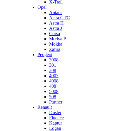
X-Trail
Opel
Antara
Astra GTC
Astra H
Astra J
Corsa
Meriva B
Mokka
Zafira
Peugeot
3008
301
308
4007
4008
408
5008
508
Partner
Renault
Duster
Fluence
Kaptur
Logan