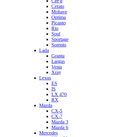
Cee'd
Cerato
Mohave
Optima
Picanto
Rio
Soul
Sportage
Sorento
Lada
Granta
Largus
Vesta
Xray
Lexus
ES
IS
LX 470
RX
Mazda
CX-5
CX-7
Mazda 3
Mazda 6
Mercedes