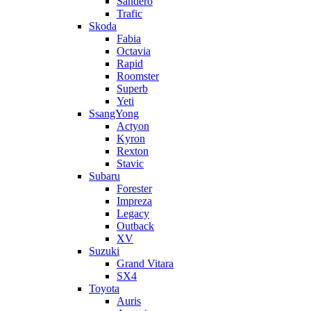
Sandero
Trafic
Skoda
Fabia
Octavia
Rapid
Roomster
Superb
Yeti
SsangYong
Actyon
Kyron
Rexton
Stavic
Subaru
Forester
Impreza
Legacy
Outback
XV
Suzuki
Grand Vitara
SX4
Toyota
Auris