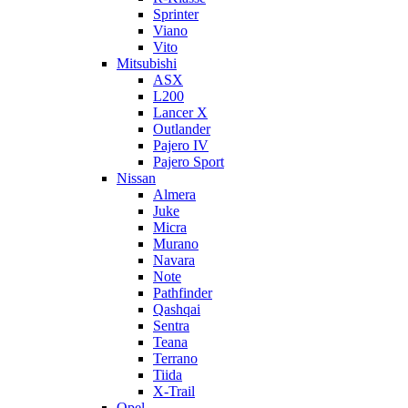
Sprinter
Viano
Vito
Mitsubishi
ASX
L200
Lancer X
Outlander
Pajero IV
Pajero Sport
Nissan
Almera
Juke
Micra
Murano
Navara
Note
Pathfinder
Qashqai
Sentra
Teana
Terrano
Tiida
X-Trail
Opel