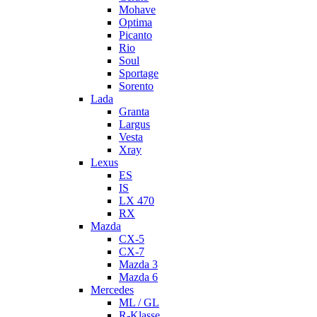
Mohave
Optima
Picanto
Rio
Soul
Sportage
Sorento
Lada
Granta
Largus
Vesta
Xray
Lexus
ES
IS
LX 470
RX
Mazda
CX-5
CX-7
Mazda 3
Mazda 6
Mercedes
ML / GL
R-Klasse