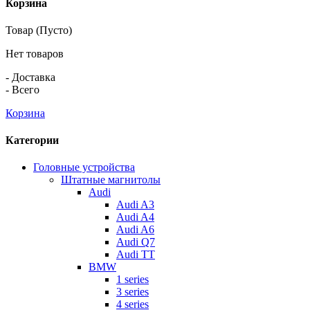
Корзина
Товар
(Пусто)
Нет товаров
-
Доставка
-
Всего
Корзина
Категории
Головные устройства
Штатные магнитолы
Audi
Audi A3
Audi A4
Audi A6
Audi Q7
Audi TT
BMW
1 series
3 series
4 series