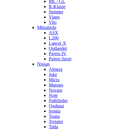
ML / GL
R-Klasse
Sprinter
Viano
Vito
Mitsubishi
ASX
L200
Lancer X
Outlander
Pajero IV
Pajero Sport
Nissan
Almera
Juke
Micra
Murano
Navara
Note
Pathfinder
Qashqai
Sentra
Teana
Terrano
Tiida