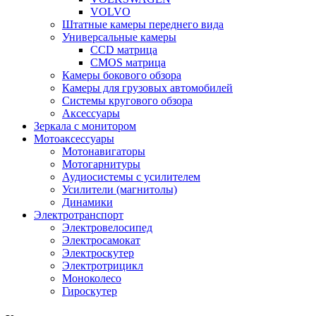
VOLVO
Штатные камеры переднего вида
Универсальные камеры
CCD матрица
CMOS матрица
Камеры бокового обзора
Камеры для грузовых автомобилей
Системы кругового обзора
Аксессуары
Зеркала с монитором
Мотоаксессуары
Мотонавигаторы
Мотогарнитуры
Аудиосистемы с усилителем
Усилители (магнитолы)
Динамики
Электротранспорт
Электровелосипед
Электросамокат
Электроскутер
Электротрицикл
Моноколесо
Гироскутер