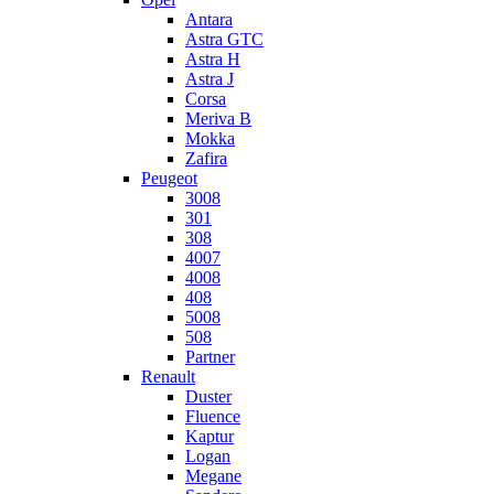
Antara
Astra GTC
Astra H
Astra J
Corsa
Meriva B
Mokka
Zafira
Peugeot
3008
301
308
4007
4008
408
5008
508
Partner
Renault
Duster
Fluence
Kaptur
Logan
Megane