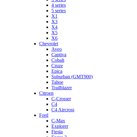
4 series
5 series
X1
X3
X4
X5
X6
Chevrolet
Aveo
Captiva
Cobalt
Cruze
Epica
Suburban (GMT900)
Tahoe
Trailblazer
Citroen
C-Crosser
C4
C4 Aircross
Ford
C-Max
Explorer
Fiesta