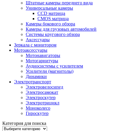
Штатные камеры переднего вида
Универсальные камеры
CCD матрица
CMOS матрица
Камеры бокового обзора
Камеры для грузовых автомобилей
Системы кругового обзора
Аксессуары
Зеркала с монитором
Мотоаксессуары
Мотонавигаторы
Мотогарнитуры
Аудиосистемы с усилителем
Усилители (магнитолы)
Динамики
Электротранспорт
Электровелосипед
Электросамокат
Электроскутер
Электротрицикл
Моноколесо
Гироскутер
Категория для поиска