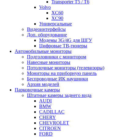
Transporter T5 / T6
Volvo
XC60
XC90
Универсальные
Видеоинтерфейсы
Доп. оборудование
Модемы 3G/4G для ШГУ
Цифровые ТВ-тюнеры
Автомобильные мониторы
Подголовники с монитором
Навесные мониторы
Потолочные мониторы (телевизоры)
Мониторы на приборную панель
Беспроводные ИК наушники
Архив моделей
Парковочные камеры
Штатные камеры заднего вида
AUDI
BMW
CADILLAC
CHERY
CHEVROLET
CITROEN
FORD