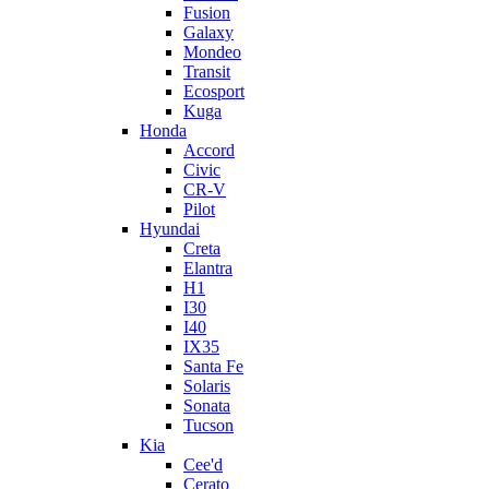
Fusion
Galaxy
Mondeo
Transit
Ecosport
Kuga
Honda
Accord
Civic
CR-V
Pilot
Hyundai
Creta
Elantra
H1
I30
I40
IX35
Santa Fe
Solaris
Sonata
Tucson
Kia
Cee'd
Cerato