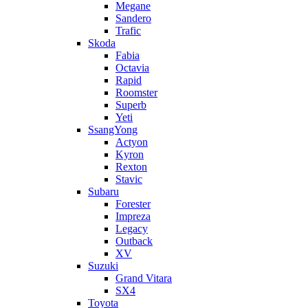
Megane
Sandero
Trafic
Skoda
Fabia
Octavia
Rapid
Roomster
Superb
Yeti
SsangYong
Actyon
Kyron
Rexton
Stavic
Subaru
Forester
Impreza
Legacy
Outback
XV
Suzuki
Grand Vitara
SX4
Toyota