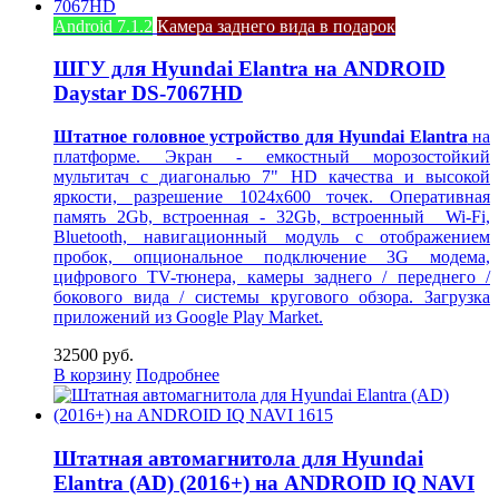
Android 7.1.2
Камера заднего вида в подарок
ШГУ для Hyundai Elantra на ANDROID
Daystar DS-7067HD
Штатное головное устройство для Hyundai Elantra
на
платформе. Экран - емкостный морозостойкий
мультитач с диагональю 7" HD качества и высокой
яркости, разрешение 1024х600 точек. Оперативная
память 2Gb, встроенная - 32Gb, встроенный Wi-Fi,
Bluetooth, навигационный модуль с отображением
пробок, опциональное подключение 3G модема,
цифрового TV-тюнера, камеры заднего / переднего /
бокового вида / системы кругового обзора. Загрузка
приложений из Google Play Market.
32500 руб.
В корзину
Подробнее
Штатная автомагнитола для Hyundai
Elantra (AD) (2016+) на ANDROID IQ NAVI