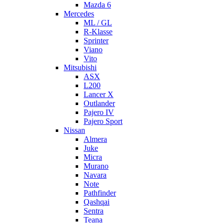
Mazda 6
Mercedes
ML / GL
R-Klasse
Sprinter
Viano
Vito
Mitsubishi
ASX
L200
Lancer X
Outlander
Pajero IV
Pajero Sport
Nissan
Almera
Juke
Micra
Murano
Navara
Note
Pathfinder
Qashqai
Sentra
Teana