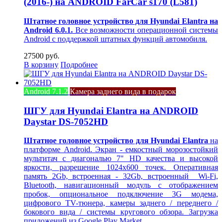
(2016-) на ANDROID FarCar s170 (L581)
Штатное головное устройство для Hyundai Elantra на
Android 6.0.1.
Все возможности операционной системы
Android с поддержкой штатных функций автомобиля.
27500 руб.
В корзину
Подробнее
Android 7.1.2
Камера заднего вида в подарок
ШГУ для Hyundai Elantra на ANDROID
Daystar DS-7052HD
Штатное головное устройство для Hyundai Elantra
на
платформе Android. Экран - емкостный морозостойкий
мультитач с диагональю 7" HD качества и высокой
яркости, разрешение 1024х600 точек. Оперативная
память 2Gb, встроенная - 32Gb, встроенный Wi-Fi,
Bluetooth, навигационный модуль с отображением
пробок, опциональное подключение 3G модема,
цифрового TV-тюнера, камеры заднего / переднего /
бокового вида / системы кругового обзора. Загрузка
приложений из Google Play Market.