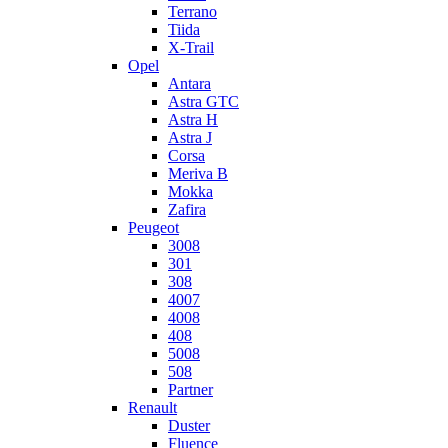
Terrano
Tiida
X-Trail
Opel
Antara
Astra GTC
Astra H
Astra J
Corsa
Meriva B
Mokka
Zafira
Peugeot
3008
301
308
4007
4008
408
5008
508
Partner
Renault
Duster
Fluence