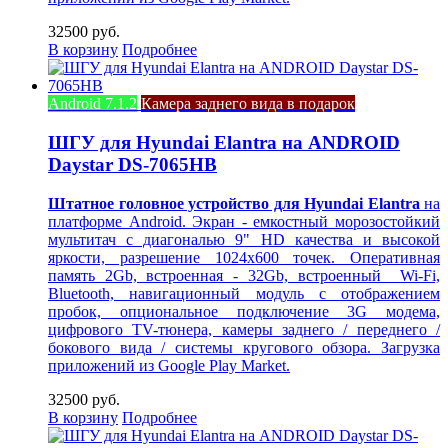
32500 руб.
В корзину
Подробнее
Android 7.1.2
Камера заднего вида в подарок
ШГУ для Hyundai Elantra на ANDROID
Daystar DS-7065HB
Штатное головное устройство для Hyundai Elantra
на
платформе Android. Экран - емкостный морозостойкий
мультитач с диагональю 9" HD качества и высокой
яркости, разрешение 1024х600 точек. Оперативная
память 2Gb, встроенная - 32Gb, встроенный Wi-Fi,
Bluetooth, навигационный модуль с отображением
пробок, опциональное подключение 3G модема,
цифрового TV-тюнера, камеры заднего / переднего /
бокового вида / системы кругового обзора. Загрузка
приложений из Google Play Market.
32500 руб.
В корзину
Подробнее