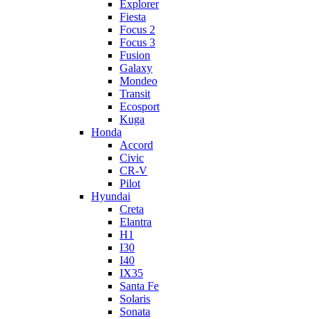
Explorer
Fiesta
Focus 2
Focus 3
Fusion
Galaxy
Mondeo
Transit
Ecosport
Kuga
Honda
Accord
Civic
CR-V
Pilot
Hyundai
Creta
Elantra
H1
I30
I40
IX35
Santa Fe
Solaris
Sonata