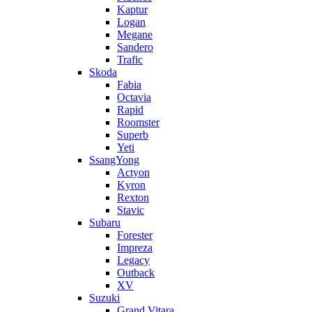
Kaptur
Logan
Megane
Sandero
Trafic
Skoda
Fabia
Octavia
Rapid
Roomster
Superb
Yeti
SsangYong
Actyon
Kyron
Rexton
Stavic
Subaru
Forester
Impreza
Legacy
Outback
XV
Suzuki
Grand Vitara