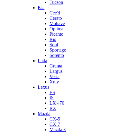
Tucson
Kia
Cee'd
Cerato
Mohave
Optima
Picanto
Rio
Soul
Sportage
Sorento
Lada
Granta
Largus
Vesta
Xray
Lexus
ES
IS
LX 470
RX
Mazda
CX-5
CX-7
Mazda 3