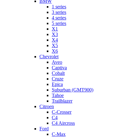
BMW
1 series
3 series
4 series
5 series
X1
X3
X4
X5
X6
Chevrolet
Aveo
Captiva
Cobalt
Cruze
Epica
Suburban (GMT900)
Tahoe
Trailblazer
Citroen
C-Crosser
C4
C4 Aircross
Ford
C-Max