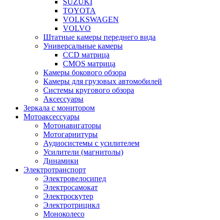
SUZUKI
TOYOTA
VOLKSWAGEN
VOLVO
Штатные камеры переднего вида
Универсальные камеры
CCD матрица
CMOS матрица
Камеры бокового обзора
Камеры для грузовых автомобилей
Системы кругового обзора
Аксессуары
Зеркала с монитором
Мотоаксессуары
Мотонавигаторы
Мотогарнитуры
Аудиосистемы с усилителем
Усилители (магнитолы)
Динамики
Электротранспорт
Электровелосипед
Электросамокат
Электроскутер
Электротрицикл
Моноколесо