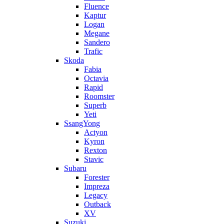
Fluence
Kaptur
Logan
Megane
Sandero
Trafic
Skoda
Fabia
Octavia
Rapid
Roomster
Superb
Yeti
SsangYong
Actyon
Kyron
Rexton
Stavic
Subaru
Forester
Impreza
Legacy
Outback
XV
Suzuki