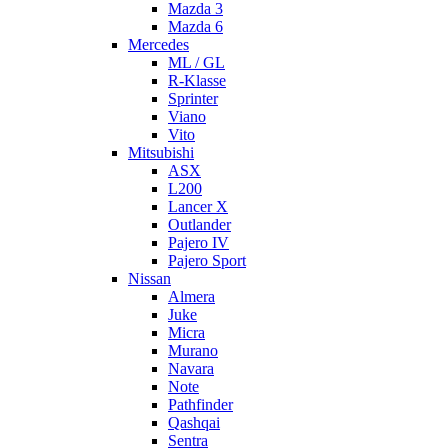
Mazda 3
Mazda 6
Mercedes
ML / GL
R-Klasse
Sprinter
Viano
Vito
Mitsubishi
ASX
L200
Lancer X
Outlander
Pajero IV
Pajero Sport
Nissan
Almera
Juke
Micra
Murano
Navara
Note
Pathfinder
Qashqai
Sentra