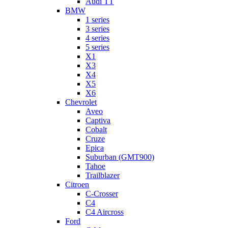
Audi TT
BMW
1 series
3 series
4 series
5 series
X1
X3
X4
X5
X6
Chevrolet
Aveo
Captiva
Cobalt
Cruze
Epica
Suburban (GMT900)
Tahoe
Trailblazer
Citroen
C-Crosser
C4
C4 Aircross
Ford