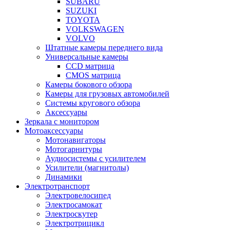
SUBARU
SUZUKI
TOYOTA
VOLKSWAGEN
VOLVO
Штатные камеры переднего вида
Универсальные камеры
CCD матрица
CMOS матрица
Камеры бокового обзора
Камеры для грузовых автомобилей
Системы кругового обзора
Аксессуары
Зеркала с монитором
Мотоаксессуары
Мотонавигаторы
Мотогарнитуры
Аудиосистемы с усилителем
Усилители (магнитолы)
Динамики
Электротранспорт
Электровелосипед
Электросамокат
Электроскутер
Электротрицикл