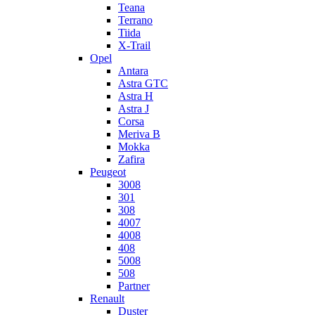
Teana
Terrano
Tiida
X-Trail
Opel
Antara
Astra GTC
Astra H
Astra J
Corsa
Meriva B
Mokka
Zafira
Peugeot
3008
301
308
4007
4008
408
5008
508
Partner
Renault
Duster