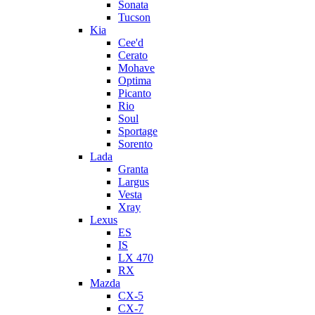
Sonata
Tucson
Kia
Cee'd
Cerato
Mohave
Optima
Picanto
Rio
Soul
Sportage
Sorento
Lada
Granta
Largus
Vesta
Xray
Lexus
ES
IS
LX 470
RX
Mazda
CX-5
CX-7