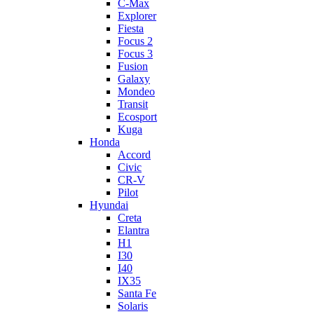
C-Max
Explorer
Fiesta
Focus 2
Focus 3
Fusion
Galaxy
Mondeo
Transit
Ecosport
Kuga
Honda
Accord
Civic
CR-V
Pilot
Hyundai
Creta
Elantra
H1
I30
I40
IX35
Santa Fe
Solaris