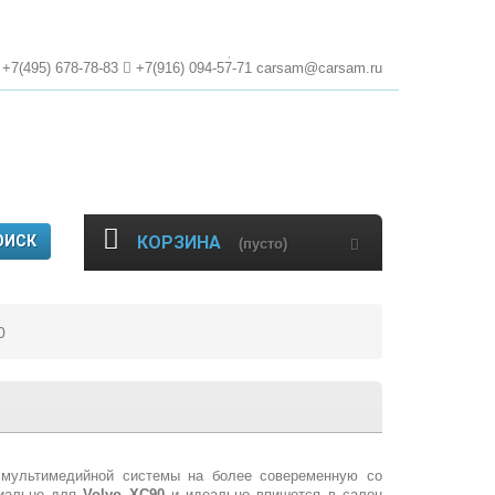
+7(495)
678-78-83
+7(916)
094-57-71
carsam@carsam.ru
ОИСК
КОРЗИНА
(пусто)
0
мультимедийной системы на более совеременную со
циально для
Volvo XC90
и идеально впишется в салон