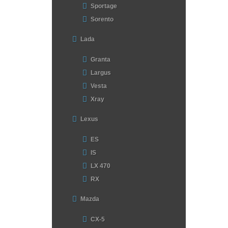
Sportage
Sorento
Lada
Granta
Largus
Vesta
Xray
Lexus
ES
IS
LX 470
RX
Mazda
CX-5