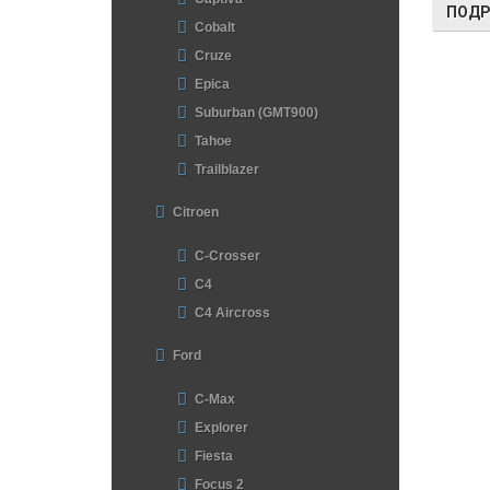
ПОДР
Cobalt
Cruze
Epica
Suburban (GMT900)
Tahoe
Trailblazer
Citroen
C-Crosser
C4
C4 Aircross
Ford
C-Max
Explorer
Fiesta
Focus 2