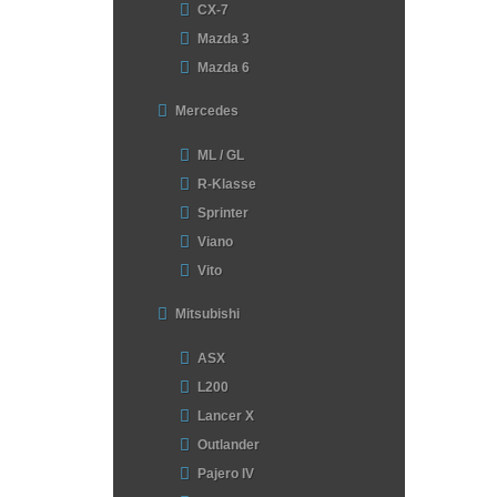
CX-7
Mazda 3
Mazda 6
Mercedes
ML / GL
R-Klasse
Sprinter
Viano
Vito
Mitsubishi
ASX
L200
Lancer X
Outlander
Pajero IV