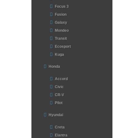
Focus 3
Fusion
Galaxy
Mondeo
Transit
Ecosport
Kuga
Honda
Accord
Civic
CR-V
Pilot
Hyundai
Creta
Elantra