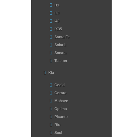
H1
I30
I40
IX35
Santa Fe
Solaris
Sonata
Tucson
Kia
Cee'd
Cerato
Mohave
Optima
Picanto
Rio
Soul