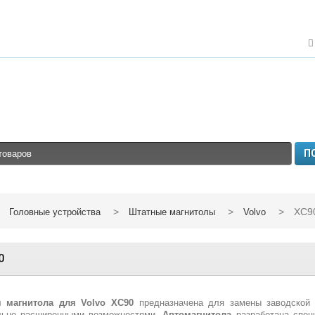
П
>
>
>
XC9
Головные устройства
Штатные магнитолы
Volvo
0
 магнитола для Volvo XC90
предназначена для замены заводской 
льно расширенными возможностями.
Автомагнитола
разработана спе