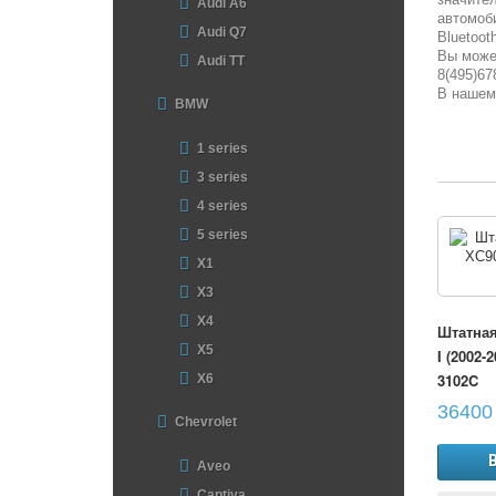
Audi A6
автомоб
Audi Q7
Bluetoot
Вы мож
Audi TT
8(495)67
В нашем
BMW
1 series
3 series
4 series
5 series
X1
X3
X4
Штатная
X5
I (2002-
3102C
X6
36400 
Chevrolet
Aveo
Captiva