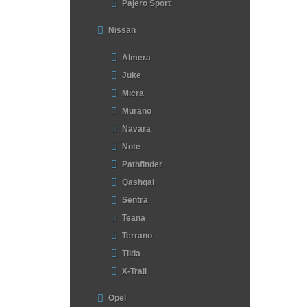
Pajero Sport
Nissan
Almera
Juke
Micra
Murano
Navara
Note
Pathfinder
Qashqai
Sentra
Teana
Terrano
Tiida
X-Trail
Opel