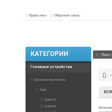
Прайс-лист
Обратная связь
КАТЕГОРИИ
Головные устройства
>
Штатные магнитолы
Audi
XC9
Audi A3
Audi A4
Штатная
значите