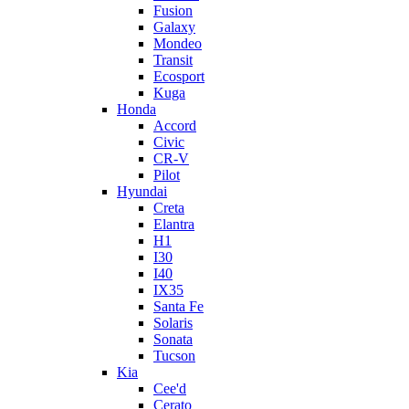
Fusion
Galaxy
Mondeo
Transit
Ecosport
Kuga
Honda
Accord
Civic
CR-V
Pilot
Hyundai
Creta
Elantra
H1
I30
I40
IX35
Santa Fe
Solaris
Sonata
Tucson
Kia
Cee'd
Cerato