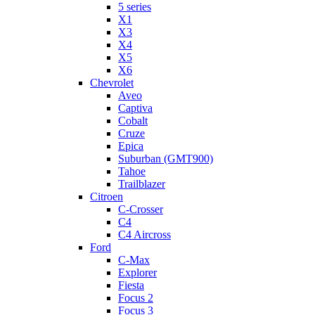
5 series
X1
X3
X4
X5
X6
Chevrolet
Aveo
Captiva
Cobalt
Cruze
Epica
Suburban (GMT900)
Tahoe
Trailblazer
Citroen
C-Crosser
C4
C4 Aircross
Ford
C-Max
Explorer
Fiesta
Focus 2
Focus 3