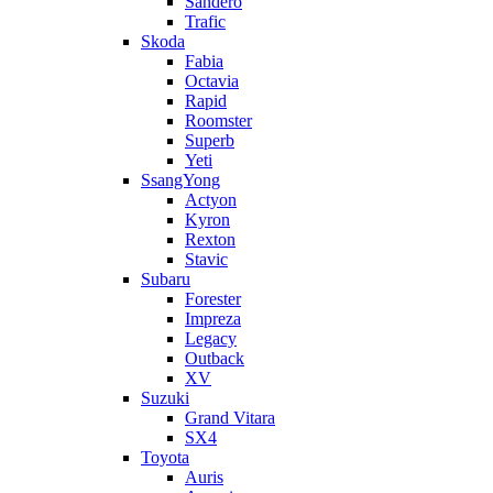
Sandero
Trafic
Skoda
Fabia
Octavia
Rapid
Roomster
Superb
Yeti
SsangYong
Actyon
Kyron
Rexton
Stavic
Subaru
Forester
Impreza
Legacy
Outback
XV
Suzuki
Grand Vitara
SX4
Toyota
Auris