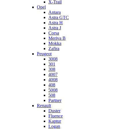
X-Trail
Opel
Antara
Astra GTC
Astra H
Astra J
Corsa
Meriva B
Mokka
Zafira
Peugeot
3008
301
308
4007
4008
408
5008
508
Partner
Renault
Duster
Fluence
Kaptur
Logan