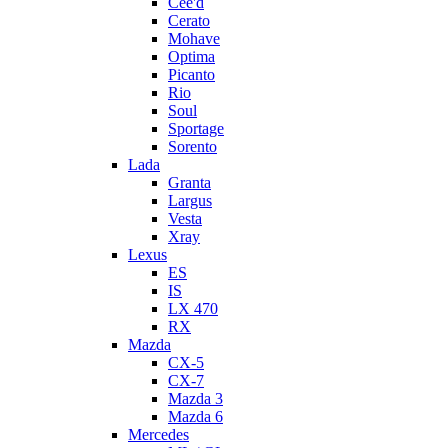
Cee'd
Cerato
Mohave
Optima
Picanto
Rio
Soul
Sportage
Sorento
Lada
Granta
Largus
Vesta
Xray
Lexus
ES
IS
LX 470
RX
Mazda
CX-5
CX-7
Mazda 3
Mazda 6
Mercedes