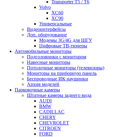
Transporter T5 / T6
Volvo
XC60
XC90
Универсальные
Видеоинтерфейсы
Доп. оборудование
Модемы 3G/4G для ШГУ
Цифровые ТВ-тюнеры
Автомобильные мониторы
Подголовники с монитором
Навесные мониторы
Потолочные мониторы (телевизоры)
Мониторы на приборную панель
Беспроводные ИК наушники
Архив моделей
Парковочные камеры
Штатные камеры заднего вида
AUDI
BMW
CADILLAC
CHERY
CHEVROLET
CITROEN
FORD