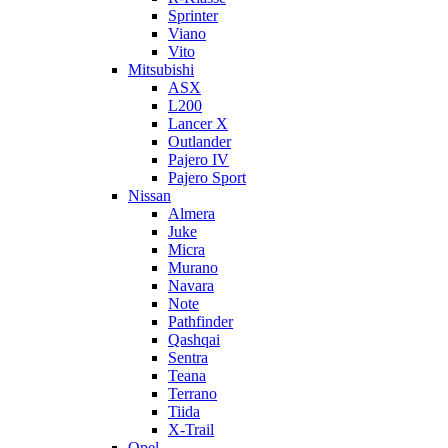
Sprinter
Viano
Vito
Mitsubishi
ASX
L200
Lancer X
Outlander
Pajero IV
Pajero Sport
Nissan
Almera
Juke
Micra
Murano
Navara
Note
Pathfinder
Qashqai
Sentra
Teana
Terrano
Tiida
X-Trail
Opel