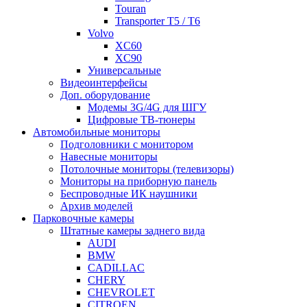
Touran
Transporter T5 / T6
Volvo
XC60
XC90
Универсальные
Видеоинтерфейсы
Доп. оборудование
Модемы 3G/4G для ШГУ
Цифровые ТВ-тюнеры
Автомобильные мониторы
Подголовники с монитором
Навесные мониторы
Потолочные мониторы (телевизоры)
Мониторы на приборную панель
Беспроводные ИК наушники
Архив моделей
Парковочные камеры
Штатные камеры заднего вида
AUDI
BMW
CADILLAC
CHERY
CHEVROLET
CITROEN