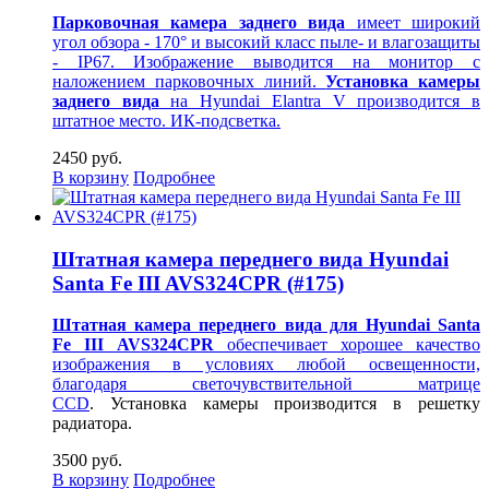
Парковочная камера заднего вида
имеет широкий
угол обзора - 170° и высокий класс пыле- и влагозащиты
- IP67. Изображение выводится на монитор
с
наложением парковочных линий.
Установка камеры
заднего вида
на Hyundai Elantra V производится в
штатное место. ИК-подсветка.
2450 руб.
В корзину
Подробнее
Штатная камера переднего вида Hyundai
Santa Fe III AVS324CPR (#175)
Штатная камера переднего вида для Hyundai Santa
Fe III AVS324CPR
обеспечивает хорошее качество
изображения в условиях любой освещенности,
благодаря светочувствительной
матрице
CCD
.
Установка камеры производится в решетку
радиатора.
3500 руб.
В корзину
Подробнее