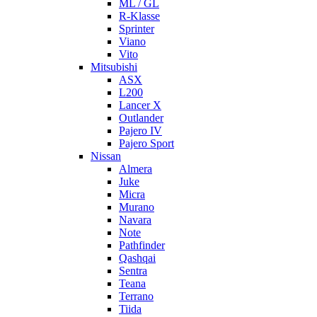
ML / GL
R-Klasse
Sprinter
Viano
Vito
Mitsubishi
ASX
L200
Lancer X
Outlander
Pajero IV
Pajero Sport
Nissan
Almera
Juke
Micra
Murano
Navara
Note
Pathfinder
Qashqai
Sentra
Teana
Terrano
Tiida