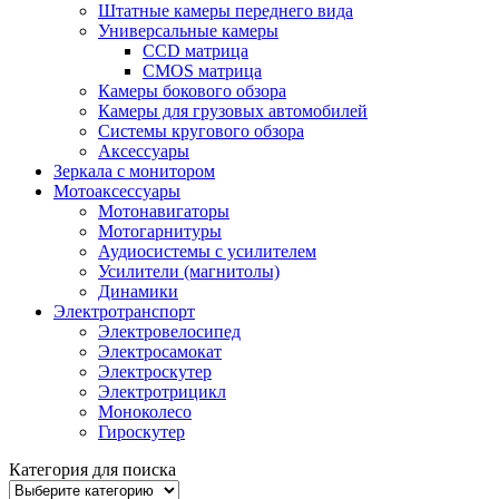
Штатные камеры переднего вида
Универсальные камеры
CCD матрица
CMOS матрица
Камеры бокового обзора
Камеры для грузовых автомобилей
Системы кругового обзора
Аксессуары
Зеркала с монитором
Мотоаксессуары
Мотонавигаторы
Мотогарнитуры
Аудиосистемы с усилителем
Усилители (магнитолы)
Динамики
Электротранспорт
Электровелосипед
Электросамокат
Электроскутер
Электротрицикл
Моноколесо
Гироскутер
Категория для поиска