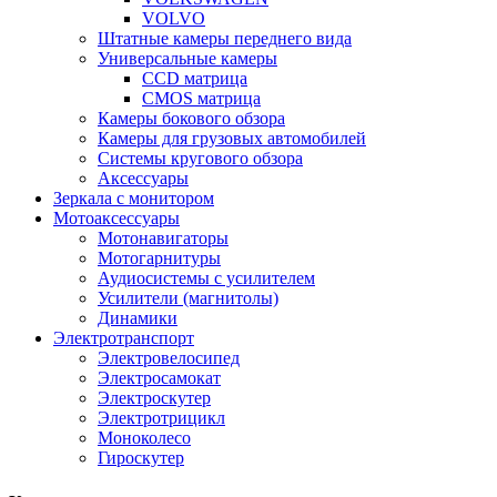
VOLVO
Штатные камеры переднего вида
Универсальные камеры
CCD матрица
CMOS матрица
Камеры бокового обзора
Камеры для грузовых автомобилей
Системы кругового обзора
Аксессуары
Зеркала с монитором
Мотоаксессуары
Мотонавигаторы
Мотогарнитуры
Аудиосистемы с усилителем
Усилители (магнитолы)
Динамики
Электротранспорт
Электровелосипед
Электросамокат
Электроскутер
Электротрицикл
Моноколесо
Гироскутер