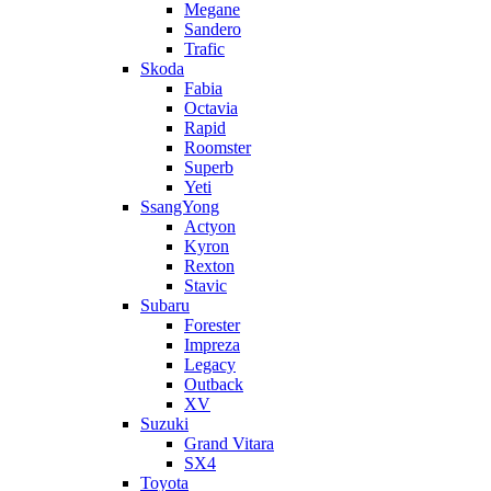
Megane
Sandero
Trafic
Skoda
Fabia
Octavia
Rapid
Roomster
Superb
Yeti
SsangYong
Actyon
Kyron
Rexton
Stavic
Subaru
Forester
Impreza
Legacy
Outback
XV
Suzuki
Grand Vitara
SX4
Toyota