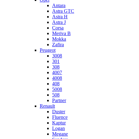
Antara
Astra GTC
Astra H
Astra J
Corsa
Meriva B
Mokka
Zafira
Peugeot
3008
301
308
4007
4008
408
5008
508
Partner
Renault
Duster
Fluence
Kaptur
Logan
Megane