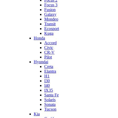
Focus 2
Focus 3
Fusion
Galaxy
Mondeo
Transit
Ecosport
Kuga
Honda
Accord
Civic
CR-V
Pilot
Hyundai
Creta
Elantra
H1
I30
I40
IX35
Santa Fe
Solaris
Sonata
Tucson
Kia