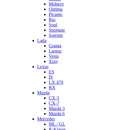
Mohave
Optima
Picanto
Rio
Soul
Sportage
Sorento
Lada
Granta
Largus
Vesta
Xray
Lexus
ES
IS
LX 470
RX
Mazda
CX-5
CX-7
Mazda 3
Mazda 6
Mercedes
ML / GL
R-Klasse