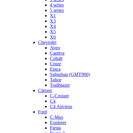
4 series
5 series
X1
X3
X4
X5
X6
Chevrolet
Aveo
Captiva
Cobalt
Cruze
Epica
Suburban (GMT900)
Tahoe
Trailblazer
Citroen
C-Crosser
C4
C4 Aircross
Ford
C-Max
Explorer
Fiesta