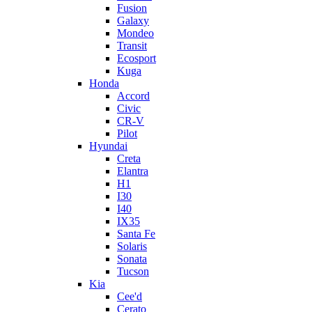
Fusion
Galaxy
Mondeo
Transit
Ecosport
Kuga
Honda
Accord
Civic
CR-V
Pilot
Hyundai
Creta
Elantra
H1
I30
I40
IX35
Santa Fe
Solaris
Sonata
Tucson
Kia
Cee'd
Cerato