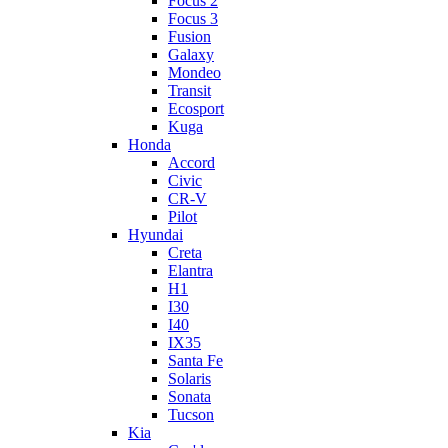
Focus 2
Focus 3
Fusion
Galaxy
Mondeo
Transit
Ecosport
Kuga
Honda
Accord
Civic
CR-V
Pilot
Hyundai
Creta
Elantra
H1
I30
I40
IX35
Santa Fe
Solaris
Sonata
Tucson
Kia