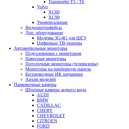
Transporter T5 / T6
Volvo
XC60
XC90
Универсальные
Видеоинтерфейсы
Доп. оборудование
Модемы 3G/4G для ШГУ
Цифровые ТВ-тюнеры
Автомобильные мониторы
Подголовники с монитором
Навесные мониторы
Потолочные мониторы (телевизоры)
Мониторы на приборную панель
Беспроводные ИК наушники
Архив моделей
Парковочные камеры
Штатные камеры заднего вида
AUDI
BMW
CADILLAC
CHERY
CHEVROLET
CITROEN
FORD