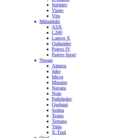
Sprinter
Viano
Vito
Mitsubishi
ASX
L200
Lancer X
Outlander
Pajero IV
Pajero Sport
Nissan
Almera
Juke
Micra
Murano
Navara
Note
Pathfinder
Qashqai
Sentra
Teana
Terrano
Tiida
X-Trail
Opel