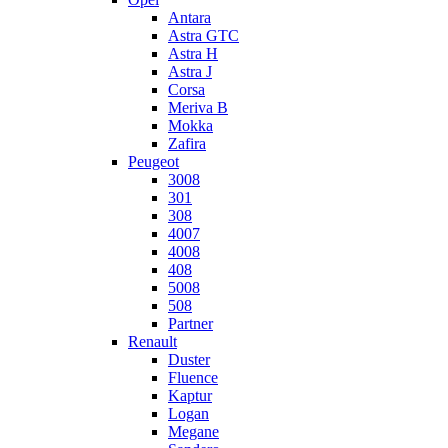
Antara
Astra GTC
Astra H
Astra J
Corsa
Meriva B
Mokka
Zafira
Peugeot
3008
301
308
4007
4008
408
5008
508
Partner
Renault
Duster
Fluence
Kaptur
Logan
Megane