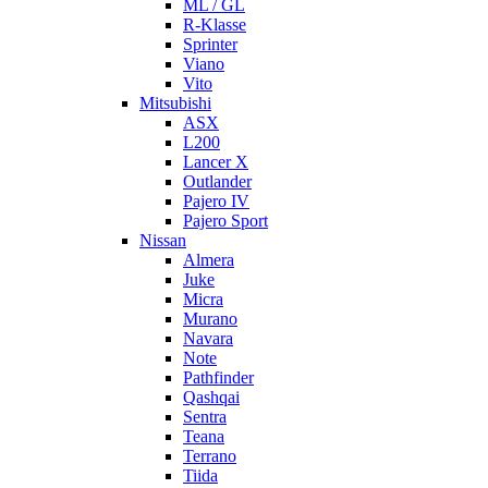
ML / GL
R-Klasse
Sprinter
Viano
Vito
Mitsubishi
ASX
L200
Lancer X
Outlander
Pajero IV
Pajero Sport
Nissan
Almera
Juke
Micra
Murano
Navara
Note
Pathfinder
Qashqai
Sentra
Teana
Terrano
Tiida