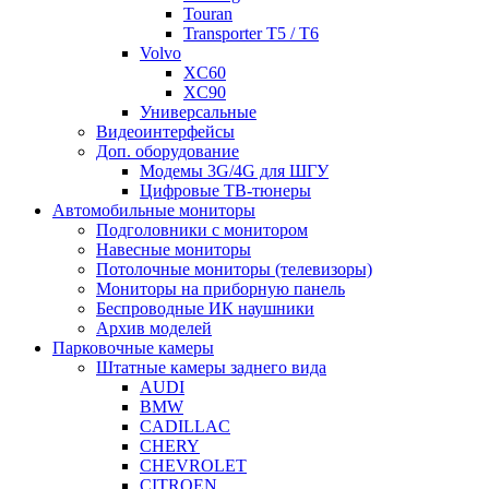
Touran
Transporter T5 / T6
Volvo
XC60
XC90
Универсальные
Видеоинтерфейсы
Доп. оборудование
Модемы 3G/4G для ШГУ
Цифровые ТВ-тюнеры
Автомобильные мониторы
Подголовники с монитором
Навесные мониторы
Потолочные мониторы (телевизоры)
Мониторы на приборную панель
Беспроводные ИК наушники
Архив моделей
Парковочные камеры
Штатные камеры заднего вида
AUDI
BMW
CADILLAC
CHERY
CHEVROLET
CITROEN