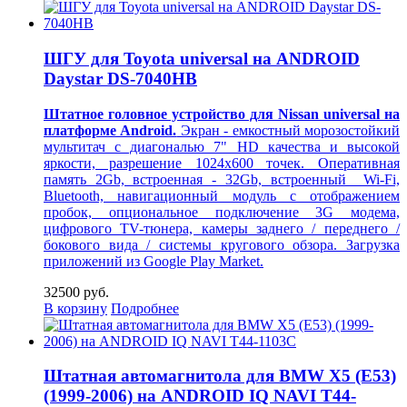
ШГУ для Toyota universal на ANDROID
Daystar DS-7040HB
Штатное головное устройство для Nissan universal
на
платформе Android.
Экран - емкостный морозостойкий
мультитач с диагональю 7" HD качества и высокой
яркости, разрешение 1024х600 точек. Оперативная
память 2Gb, встроенная - 32Gb, встроенный Wi-Fi,
Bluetooth, навигационный модуль с отображением
пробок, опциональное подключение 3G модема,
цифрового TV-тюнера, камеры заднего / переднего /
бокового вида / системы кругового обзора. Загрузка
приложений из Google Play Market.
32500 руб.
В корзину
Подробнее
Штатная автомагнитола для BMW X5 (E53)
(1999-2006) на ANDROID IQ NAVI T44-