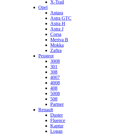
X-Trail
Opel
Antara
Astra GTC
Astra H
Astra J
Corsa
Meriva B
Mokka
Zafira
Peugeot
3008
301
308
4007
4008
408
5008
508
Partner
Renault
Duster
Fluence
Kaptur
Logan