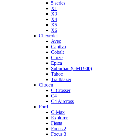
5 series
X1
X3
X4
X5
X6
Chevrolet
Aveo
Captiva
Cobalt
Cruze
Epica
Suburban (GMT900)
Tahoe
Trailblazer
Citroen
C-Crosser
C4
C4 Aircross
Ford
C-Max
Explorer
Fiesta
Focus 2
Focus 3