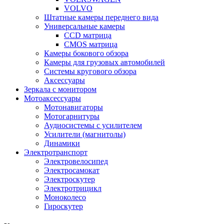
VOLVO
Штатные камеры переднего вида
Универсальные камеры
CCD матрица
CMOS матрица
Камеры бокового обзора
Камеры для грузовых автомобилей
Системы кругового обзора
Аксессуары
Зеркала с монитором
Мотоаксессуары
Мотонавигаторы
Мотогарнитуры
Аудиосистемы с усилителем
Усилители (магнитолы)
Динамики
Электротранспорт
Электровелосипед
Электросамокат
Электроскутер
Электротрицикл
Моноколесо
Гироскутер