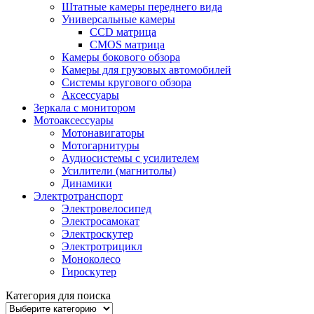
Штатные камеры переднего вида
Универсальные камеры
CCD матрица
CMOS матрица
Камеры бокового обзора
Камеры для грузовых автомобилей
Системы кругового обзора
Аксессуары
Зеркала с монитором
Мотоаксессуары
Мотонавигаторы
Мотогарнитуры
Аудиосистемы с усилителем
Усилители (магнитолы)
Динамики
Электротранспорт
Электровелосипед
Электросамокат
Электроскутер
Электротрицикл
Моноколесо
Гироскутер
Категория для поиска