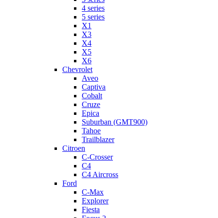
4 series
5 series
X1
X3
X4
X5
X6
Chevrolet
Aveo
Captiva
Cobalt
Cruze
Epica
Suburban (GMT900)
Tahoe
Trailblazer
Citroen
C-Crosser
C4
C4 Aircross
Ford
C-Max
Explorer
Fiesta