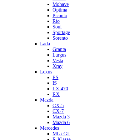
Mohave
Optima
Picanto
Rio
Soul
Sportage
Sorento
Lada
Granta
Largus
Vesta
Xray
Lexus
ES
IS
LX 470
RX
Mazda
CX-5
CX-7
Mazda 3
Mazda 6
Mercedes
ML / GL
R-Klasse