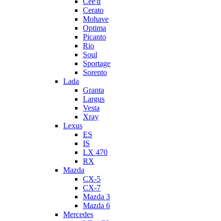
Cee'd
Cerato
Mohave
Optima
Picanto
Rio
Soul
Sportage
Sorento
Lada
Granta
Largus
Vesta
Xray
Lexus
ES
IS
LX 470
RX
Mazda
CX-5
CX-7
Mazda 3
Mazda 6
Mercedes