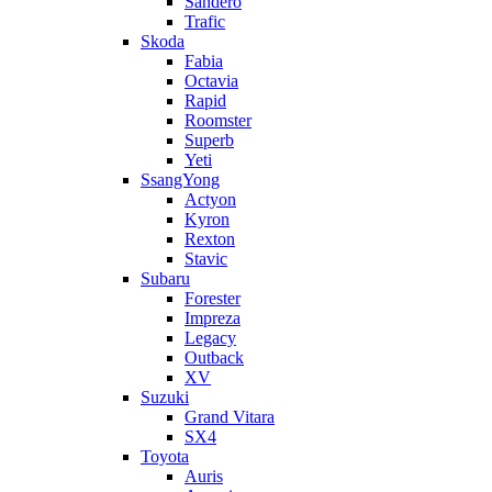
Sandero
Trafic
Skoda
Fabia
Octavia
Rapid
Roomster
Superb
Yeti
SsangYong
Actyon
Kyron
Rexton
Stavic
Subaru
Forester
Impreza
Legacy
Outback
XV
Suzuki
Grand Vitara
SX4
Toyota
Auris