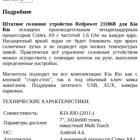
Подробнее
Штатное головное утройство Redpower 21106B для Kia
Rio
оснащено производительным четырехъядерным
процессором Сortex A9 с частотой 1.6 Ghz на каждое ядро.
Насыщенный яркий экран не будет бликовать при ярких
солнечных лучах и не подведет при низких температурах
зимой. Практически всё упраление головным устойством
можно осуществить с помощью кнопок на руле, выполнив
определенные настройки.
Магнитола подходит на все комплектации
Kia Rio
как с
кнопкой "старт-стоп", так и под обычный ключ замка
зажигания. Поддержка штатного USB, AUX, камеры
парковки.
ТЕХНИЧЕСКИЕ ХАРАКТЕРИСТИКИ:
Совместимость:
KIA RIO (2011-)
7", 1024х600 точек,
Параметры дисплея:
емкостный
Multi Touch
ОС:
Android 4.4.
Архитектура
4-хъядерный процессор Cortex A9 с