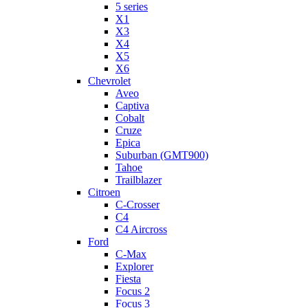
5 series
X1
X3
X4
X5
X6
Chevrolet
Aveo
Captiva
Cobalt
Cruze
Epica
Suburban (GMT900)
Tahoe
Trailblazer
Citroen
C-Crosser
C4
C4 Aircross
Ford
C-Max
Explorer
Fiesta
Focus 2
Focus 3