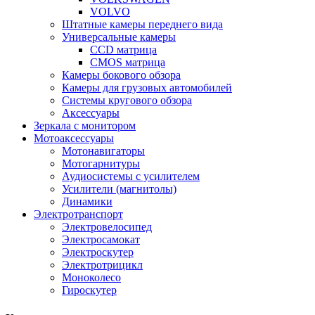
VOLVO
Штатные камеры переднего вида
Универсальные камеры
CCD матрица
CMOS матрица
Камеры бокового обзора
Камеры для грузовых автомобилей
Системы кругового обзора
Аксессуары
Зеркала с монитором
Мотоаксессуары
Мотонавигаторы
Мотогарнитуры
Аудиосистемы с усилителем
Усилители (магнитолы)
Динамики
Электротранспорт
Электровелосипед
Электросамокат
Электроскутер
Электротрицикл
Моноколесо
Гироскутер