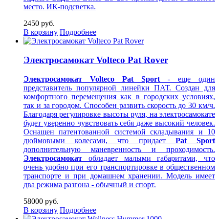
место. ИК-подсветка.
2450 руб.
В корзину
Подробнее
Электросамокат Volteco Pat Rover
Электросамокат Volteco Pat Sport
- еще один
представитель популярной линейки ПАТ. Создан для
комфортного перемещения как в городских условиях,
так и за городом. Способен развить скорость до 30 км/ч.
Благодаря регулировке высоты руля, на электросамокате
будет уверенно чувствовать себя даже высокий человек.
Оснащен патентованной системой складывания и 10
дюймовыми колесами, что придает
Pat Sport
дополнительную маневренность и проходимость.
Электросамокат
обладает малыми габаритами, что
очень удобно при его транспортировке в общественном
транспорте и при домашнем хранении. Модель имеет
два режима разгона - обычный и спорт.
58000 руб.
В корзину
Подробнее