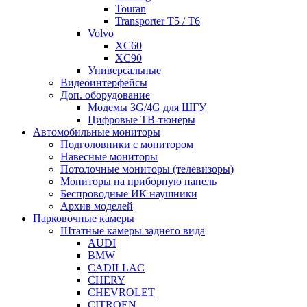
Touran
Transporter T5 / T6
Volvo
XC60
XC90
Универсальные
Видеоинтерфейсы
Доп. оборудование
Модемы 3G/4G для ШГУ
Цифровые ТВ-тюнеры
Автомобильные мониторы
Подголовники с монитором
Навесные мониторы
Потолочные мониторы (телевизоры)
Мониторы на приборную панель
Беспроводные ИК наушники
Архив моделей
Парковочные камеры
Штатные камеры заднего вида
AUDI
BMW
CADILLAC
CHERY
CHEVROLET
CITROEN