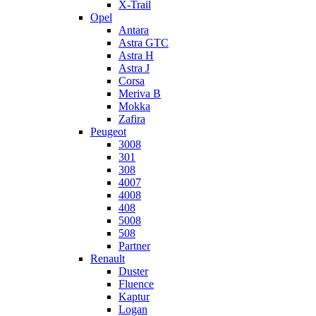
X-Trail
Opel
Antara
Astra GTC
Astra H
Astra J
Corsa
Meriva B
Mokka
Zafira
Peugeot
3008
301
308
4007
4008
408
5008
508
Partner
Renault
Duster
Fluence
Kaptur
Logan