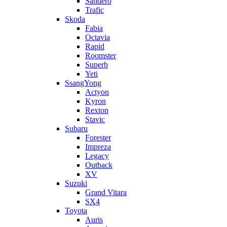
Sandero
Trafic
Skoda
Fabia
Octavia
Rapid
Roomster
Superb
Yeti
SsangYong
Actyon
Kyron
Rexton
Stavic
Subaru
Forester
Impreza
Legacy
Outback
XV
Suzuki
Grand Vitara
SX4
Toyota
Auris