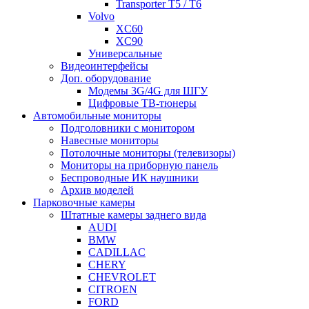
Transporter T5 / T6
Volvo
XC60
XC90
Универсальные
Видеоинтерфейсы
Доп. оборудование
Модемы 3G/4G для ШГУ
Цифровые ТВ-тюнеры
Автомобильные мониторы
Подголовники с монитором
Навесные мониторы
Потолочные мониторы (телевизоры)
Мониторы на приборную панель
Беспроводные ИК наушники
Архив моделей
Парковочные камеры
Штатные камеры заднего вида
AUDI
BMW
CADILLAC
CHERY
CHEVROLET
CITROEN
FORD