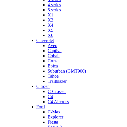
4 series
5 series
X1
X3
X4
X5
X6
Chevrolet
Aveo
Captiva
Cobalt
Cruze
Epica
Suburban (GMT900)
Tahoe
Trailblazer
Citroen
C-Crosser
C4
C4 Aircross
Ford
C-Max
Explorer
Fiesta