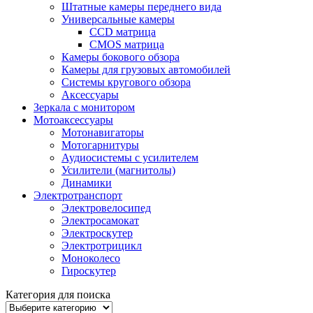
Штатные камеры переднего вида
Универсальные камеры
CCD матрица
CMOS матрица
Камеры бокового обзора
Камеры для грузовых автомобилей
Системы кругового обзора
Аксессуары
Зеркала с монитором
Мотоаксессуары
Мотонавигаторы
Мотогарнитуры
Аудиосистемы с усилителем
Усилители (магнитолы)
Динамики
Электротранспорт
Электровелосипед
Электросамокат
Электроскутер
Электротрицикл
Моноколесо
Гироскутер
Категория для поиска