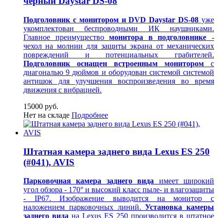
черный Daystar DS-08
Подголовник с монитором и DVD Daystar DS-08
уже
укомплектован беспроводными ИК наушниками.
Главное преимущество
монитора в подголовнике
-
чехол на молнии для защиты экрана от механических
повреждений и потенциальных грабителей.
Подголовник оснащен встроенным монитором
с
диагональю 9 дюймов и оборудован системой системой
антишок для улучшения воспроизведения во время
движения с вибрацией.
15000 руб.
Нет на складе
Подробнее
Штатная камера заднего вида Lexus ES 250
(#041), AVIS
Парковочная камера заднего вида
имеет широкий
угол обзора - 170° и высокий класс пыле- и влагозащиты
- IP67. Изображение выводится на монитор
с
наложением парковочных линий.
Установка камеры
заднего вида
на Lexus ES 250 производится в штатное