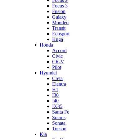
Focus 2
Focus 3
Fusion
Galaxy
Mondeo
Transit
Ecosport
Kuga
Honda
Accord
Civic
CR-V
Pilot
Hyundai
Creta
Elantra
H1
I30
I40
IX35
Santa Fe
Solaris
Sonata
Tucson
Kia