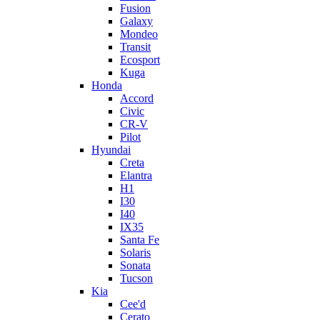
Fusion
Galaxy
Mondeo
Transit
Ecosport
Kuga
Honda
Accord
Civic
CR-V
Pilot
Hyundai
Creta
Elantra
H1
I30
I40
IX35
Santa Fe
Solaris
Sonata
Tucson
Kia
Cee'd
Cerato