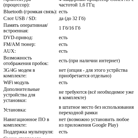
(процессор):
частотой 1,6 ГГц
Bluetooth (громкая связь):
есть
Слот USB / SD:
да (до 32 Гб)
Память оперативная/
1 Гб/16 Гб
встроенная:
DVD-привод:
есть
FM/AM тюнер:
есть
AUX:
есть
Возможность
есть (при наличии интернет)
отображения пробок:
3G/4G модем в
нет (опция - для этого устрйства
комплекте:
приобретается отдельно)
WiFi модуль
есть
Дополнительные
не требуются (всё необходимое уже
устройства для
в комплекте)
установки:
в штатное место без использования
Установка:
переходной рамки
Навигационное ПО в
нет (возможно установить любое
комплекте:
из приложения Google Play)
Поддержка мультируля:
есть