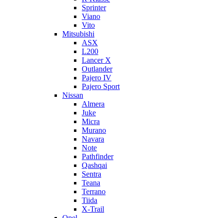
Sprinter
Viano
Vito
Mitsubishi
ASX
L200
Lancer X
Outlander
Pajero IV
Pajero Sport
Nissan
Almera
Juke
Micra
Murano
Navara
Note
Pathfinder
Qashqai
Sentra
Teana
Terrano
Tiida
X-Trail
Opel