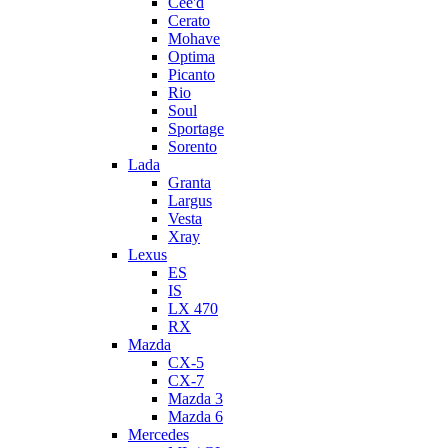
Cee'd
Cerato
Mohave
Optima
Picanto
Rio
Soul
Sportage
Sorento
Lada
Granta
Largus
Vesta
Xray
Lexus
ES
IS
LX 470
RX
Mazda
CX-5
CX-7
Mazda 3
Mazda 6
Mercedes