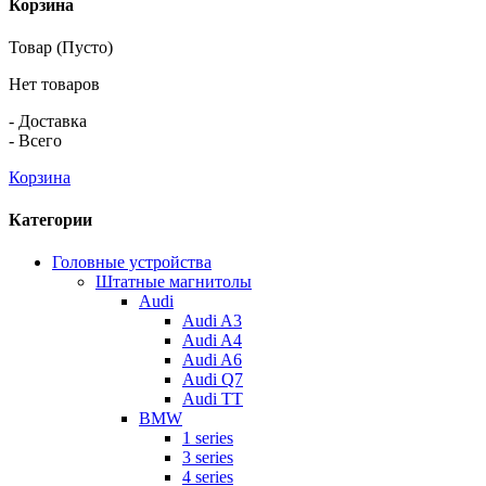
Корзина
Товар
(Пусто)
Нет товаров
-
Доставка
-
Всего
Корзина
Категории
Головные устройства
Штатные магнитолы
Audi
Audi A3
Audi A4
Audi A6
Audi Q7
Audi TT
BMW
1 series
3 series
4 series