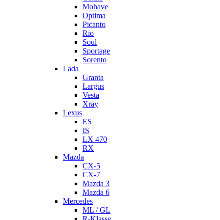
Mohave
Optima
Picanto
Rio
Soul
Sportage
Sorento
Lada
Granta
Largus
Vesta
Xray
Lexus
ES
IS
LX 470
RX
Mazda
CX-5
CX-7
Mazda 3
Mazda 6
Mercedes
ML / GL
R-Klasse