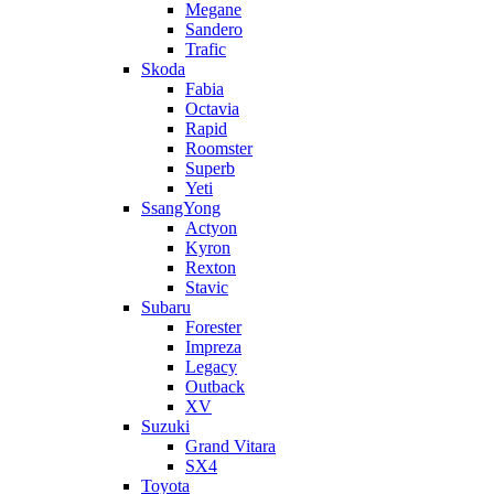
Megane
Sandero
Trafic
Skoda
Fabia
Octavia
Rapid
Roomster
Superb
Yeti
SsangYong
Actyon
Kyron
Rexton
Stavic
Subaru
Forester
Impreza
Legacy
Outback
XV
Suzuki
Grand Vitara
SX4
Toyota