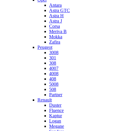
Antara
Astra GTC
Astra H
Astra J
Corsa
Meriva B
Mokka
Zafira
Peugeot
3008
301
308
4007
4008
408
5008
508
Partner
Renault
Duster
Fluence
Kaptur
Logan
Megane