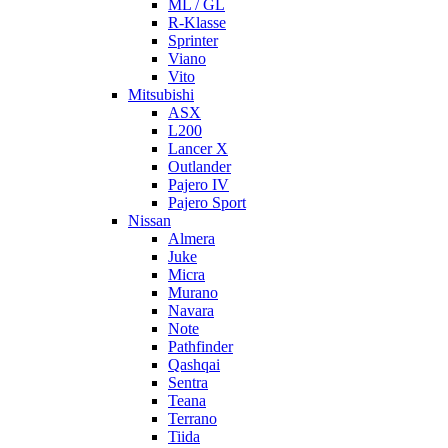
ML / GL
R-Klasse
Sprinter
Viano
Vito
Mitsubishi
ASX
L200
Lancer X
Outlander
Pajero IV
Pajero Sport
Nissan
Almera
Juke
Micra
Murano
Navara
Note
Pathfinder
Qashqai
Sentra
Teana
Terrano
Tiida