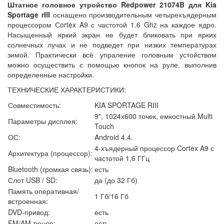
Штатное головное утройство Redpower 21074B для Kia
Sportage rIII
оснащено производительным четырехъядерным
процессором Сortex A9 с частотой 1.6 Ghz на каждое ядро.
Насыщенный яркий экран не будет бликовать при ярких
солнечных лучах и не подведет при низких температурах
зимой. Практически всё упраление головным устойством
можно осуществить с помощью кнопок на руле, выполнив
определенные настройки.
ТЕХНИЧЕСКИЕ ХАРАКТЕРИСТИКИ:
Совместимость:
KIA SPORTAGE RIII
9", 1024х600 точек, емкостный
Multi
Параметры дисплея:
Touch
ОС:
Android 4.4.
4-хъядерный процессор Cortex A9 с
Архитектура (процессор):
частотой 1,6 ГГц
Bluetooth (громкая связь):
есть
Слот USB / SD:
да (до 32 Гб)
Память оперативная/
1 Гб/16 Гб
встроенная:
DVD-привод:
есть
FM/AM тюнер:
есть