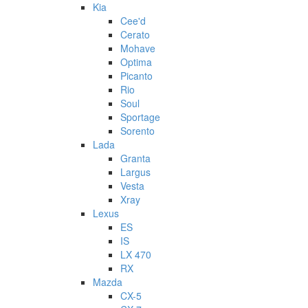
Kia
Cee'd
Cerato
Mohave
Optima
Picanto
Rio
Soul
Sportage
Sorento
Lada
Granta
Largus
Vesta
Xray
Lexus
ES
IS
LX 470
RX
Mazda
CX-5