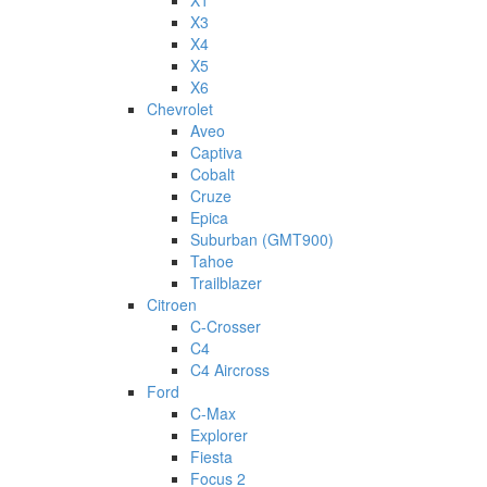
X1
X3
X4
X5
X6
Chevrolet
Aveo
Captiva
Cobalt
Cruze
Epica
Suburban (GMT900)
Tahoe
Trailblazer
Citroen
C-Crosser
C4
C4 Aircross
Ford
C-Max
Explorer
Fiesta
Focus 2