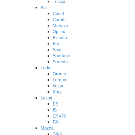
Tucson
Kia
Cee'd
Cerato
Mohave
Optima
Picanto
Rio
Soul
Sportage
Sorento
Lada
Granta
Largus
Vesta
Xray
Lexus
ES
IS
LX 470
RX
Mazda
CX-5