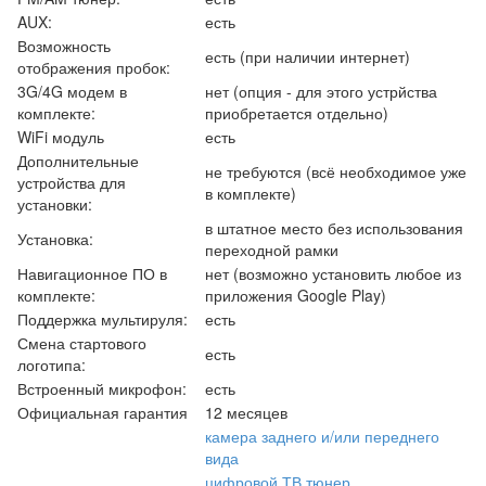
AUX:
есть
Возможность
есть (при наличии интернет)
отображения пробок:
3G/4G модем в
нет (опция - для этого устрйства
комплекте:
приобретается отдельно)
WiFi модуль
есть
Дополнительные
не требуются (всё необходимое уже
устройства для
в комплекте)
установки:
в штатное место без использования
Установка:
переходной рамки
Навигационное ПО в
нет (возможно установить любое из
комплекте:
приложения Google Play)
Поддержка мультируля:
есть
Смена стартового
есть
логотипа:
Встроенный микрофон:
есть
Официальная гарантия
12 месяцев
камера заднего и/или переднего
вида
цифровой ТВ тюнер