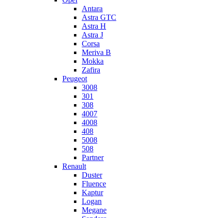
Antara
Astra GTC
Astra H
Astra J
Corsa
Meriva B
Mokka
Zafira
Peugeot
3008
301
308
4007
4008
408
5008
508
Partner
Renault
Duster
Fluence
Kaptur
Logan
Megane