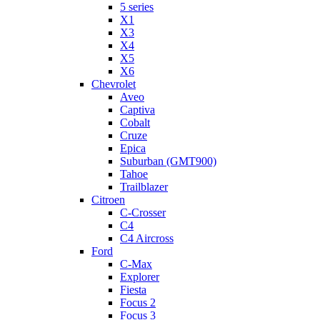
5 series
X1
X3
X4
X5
X6
Chevrolet
Aveo
Captiva
Cobalt
Cruze
Epica
Suburban (GMT900)
Tahoe
Trailblazer
Citroen
C-Crosser
C4
C4 Aircross
Ford
C-Max
Explorer
Fiesta
Focus 2
Focus 3