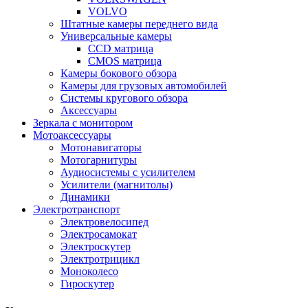
VOLVO
Штатные камеры переднего вида
Универсальные камеры
CCD матрица
CMOS матрица
Камеры бокового обзора
Камеры для грузовых автомобилей
Системы кругового обзора
Аксессуары
Зеркала с монитором
Мотоаксессуары
Мотонавигаторы
Мотогарнитуры
Аудиосистемы с усилителем
Усилители (магнитолы)
Динамики
Электротранспорт
Электровелосипед
Электросамокат
Электроскутер
Электротрицикл
Моноколесо
Гироскутер