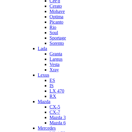
Cee'd
Cerato
Mohave
Optima
Picanto
Rio
Soul
Sportage
Sorento
Lada
Granta
Largus
Vesta
Xray
Lexus
ES
IS
LX 470
RX
Mazda
CX-5
CX-7
Mazda 3
Mazda 6
Mercedes