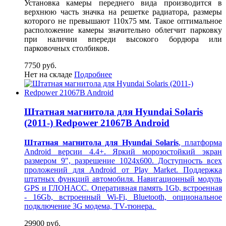
Установка камеры переднего вида производится
в
верхнюю часть значка на решетке радиатора, размеры
которого не превышают 110х75 мм
.
Такое оптимальное
расположение камеры значительно облегчит парковку
при наличии впереди высокого бордюра или
парковочных столбиков.
7750 руб.
Нет на складе
Подробнее
Штатная магнитола для Hyundai Solaris
(2011-) Redpower 21067B Android
Штатная магнитола для Hyundai Solaris
, платформа
Android версии 4.4+. Яркий морозостойкий экран
размером 9", разрешение 1024х600. Доступность всех
проложений для Android от Play Market. Поддержка
штатных функций автомобиля. Навигационный модуль
GPS и ГЛОНАСС. Оперативная память 1Gb, встроенная
- 16Gb, встроенный Wi-Fi, Bluetooth, опциональное
подключение 3G модема, TV-тюнера.
29900 руб.