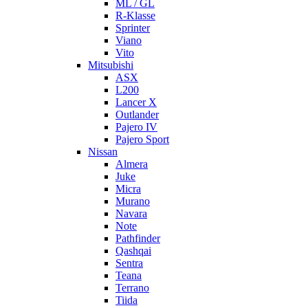
ML / GL
R-Klasse
Sprinter
Viano
Vito
Mitsubishi
ASX
L200
Lancer X
Outlander
Pajero IV
Pajero Sport
Nissan
Almera
Juke
Micra
Murano
Navara
Note
Pathfinder
Qashqai
Sentra
Teana
Terrano
Tiida