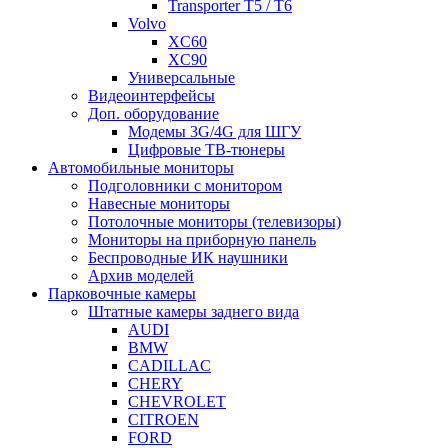
Transporter T5 / T6
Volvo
XC60
XC90
Универсальные
Видеоинтерфейсы
Доп. оборудование
Модемы 3G/4G для ШГУ
Цифровые ТВ-тюнеры
Автомобильные мониторы
Подголовники с монитором
Навесные мониторы
Потолочные мониторы (телевизоры)
Мониторы на приборную панель
Беспроводные ИК наушники
Архив моделей
Парковочные камеры
Штатные камеры заднего вида
AUDI
BMW
CADILLAC
CHERY
CHEVROLET
CITROEN
FORD