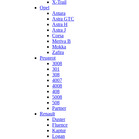
X-Trail
Opel
Antara
Astra GTC
Astra H
Astra J
Corsa
Meriva B
Mokka
Zafira
Peugeot
3008
301
308
4007
4008
408
5008
508
Partner
Renault
Duster
Fluence
Kaptur
Logan