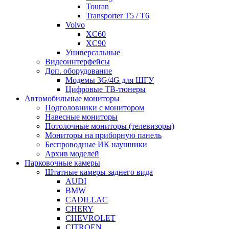
Touran
Transporter T5 / T6
Volvo
XC60
XC90
Универсальные
Видеоинтерфейсы
Доп. оборудование
Модемы 3G/4G для ШГУ
Цифровые ТВ-тюнеры
Автомобильные мониторы
Подголовники с монитором
Навесные мониторы
Потолочные мониторы (телевизоры)
Мониторы на приборную панель
Беспроводные ИК наушники
Архив моделей
Парковочные камеры
Штатные камеры заднего вида
AUDI
BMW
CADILLAC
CHERY
CHEVROLET
CITROEN