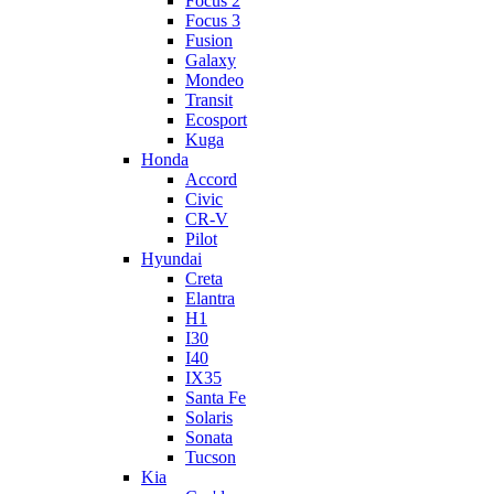
Focus 2
Focus 3
Fusion
Galaxy
Mondeo
Transit
Ecosport
Kuga
Honda
Accord
Civic
CR-V
Pilot
Hyundai
Creta
Elantra
H1
I30
I40
IX35
Santa Fe
Solaris
Sonata
Tucson
Kia