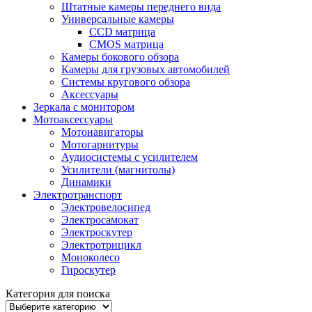
Штатные камеры переднего вида
Универсальные камеры
CCD матрица
CMOS матрица
Камеры бокового обзора
Камеры для грузовых автомобилей
Системы кругового обзора
Аксессуары
Зеркала с монитором
Мотоаксессуары
Мотонавигаторы
Мотогарнитуры
Аудиосистемы с усилителем
Усилители (магнитолы)
Динамики
Электротранспорт
Электровелосипед
Электросамокат
Электроскутер
Электротрицикл
Моноколесо
Гироскутер
Категория для поиска