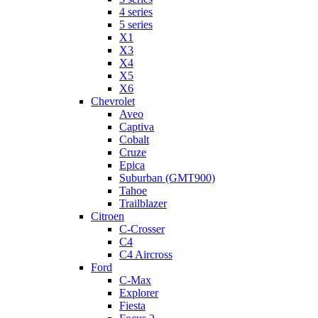
4 series
5 series
X1
X3
X4
X5
X6
Chevrolet
Aveo
Captiva
Cobalt
Cruze
Epica
Suburban (GMT900)
Tahoe
Trailblazer
Citroen
C-Crosser
C4
C4 Aircross
Ford
C-Max
Explorer
Fiesta