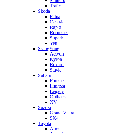
Sandero
Trafic
Skoda
Fabia
Octavia
Rapid
Roomster
Superb
Yeti
SsangYong
Actyon
Kyron
Rexton
Stavic
Subaru
Forester
Impreza
Legacy
Outback
XV
Suzuki
Grand Vitara
SX4
Toyota
Auris