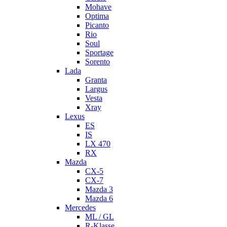
Mohave
Optima
Picanto
Rio
Soul
Sportage
Sorento
Lada
Granta
Largus
Vesta
Xray
Lexus
ES
IS
LX 470
RX
Mazda
CX-5
CX-7
Mazda 3
Mazda 6
Mercedes
ML / GL
R-Klasse