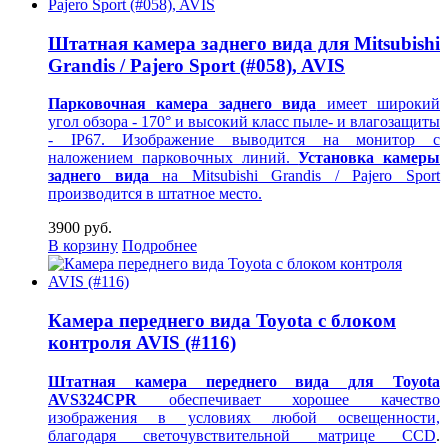
Штатная камера заднего вида для Mitsubishi
Grandis / Pajero Sport (#058), AVIS
Парковочная камера заднего вида
имеет широкий
угол обзора - 170° и высокий класс пыле- и влагозащиты
- IP67. Изображение выводится на монитор
с
наложением парковочных линий.
Установка камеры
заднего вида
на Mitsubishi Grandis / Pajero Sport
производится в штатное место.
3900 руб.
В корзину
Подробнее
Камера переднего вида Toyota с блоком
контроля AVIS (#116)
Штатная камера переднего вида для Toyota
AVS324CPR
обеспечивает хорошее качество
изображения в условиях любой освещенности,
благодаря светочувствительной
матрице CCD
.