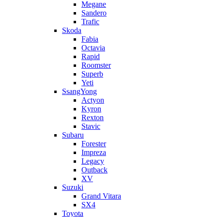
Megane
Sandero
Trafic
Skoda
Fabia
Octavia
Rapid
Roomster
Superb
Yeti
SsangYong
Actyon
Kyron
Rexton
Stavic
Subaru
Forester
Impreza
Legacy
Outback
XV
Suzuki
Grand Vitara
SX4
Toyota