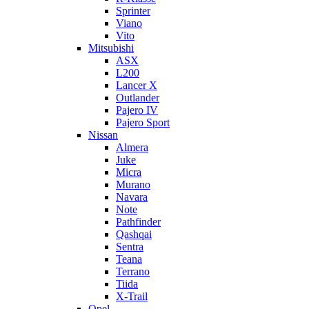
Sprinter
Viano
Vito
Mitsubishi
ASX
L200
Lancer X
Outlander
Pajero IV
Pajero Sport
Nissan
Almera
Juke
Micra
Murano
Navara
Note
Pathfinder
Qashqai
Sentra
Teana
Terrano
Tiida
X-Trail
Opel