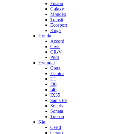
Fusion
Galaxy
Mondeo
Transit
Ecosport
Kuga
Honda
Accord
Civic
CR-V
Pilot
Hyundai
Creta
Elantra
H1
I30
I40
IX35
Santa Fe
Solaris
Sonata
Tucson
Kia
Cee'd
Cerato