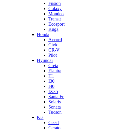
Fusion
Galaxy
Mondeo
Transit
Ecosport
Kuga
Honda
Accord
Civic
CR-V
Pilot
Hyundai
Creta
Elantra
H1
I30
I40
IX35
Santa Fe
Solaris
Sonata
Tucson
Kia
Cee'd
Cerato