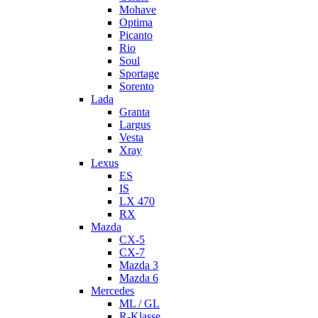
Mohave
Optima
Picanto
Rio
Soul
Sportage
Sorento
Lada
Granta
Largus
Vesta
Xray
Lexus
ES
IS
LX 470
RX
Mazda
CX-5
CX-7
Mazda 3
Mazda 6
Mercedes
ML / GL
R-Klasse