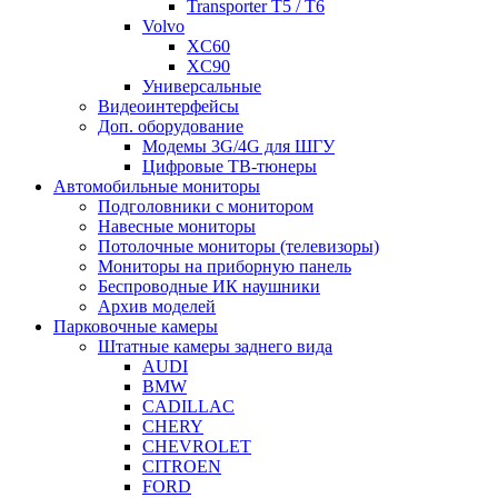
Transporter T5 / T6
Volvo
XC60
XC90
Универсальные
Видеоинтерфейсы
Доп. оборудование
Модемы 3G/4G для ШГУ
Цифровые ТВ-тюнеры
Автомобильные мониторы
Подголовники с монитором
Навесные мониторы
Потолочные мониторы (телевизоры)
Мониторы на приборную панель
Беспроводные ИК наушники
Архив моделей
Парковочные камеры
Штатные камеры заднего вида
AUDI
BMW
CADILLAC
CHERY
CHEVROLET
CITROEN
FORD