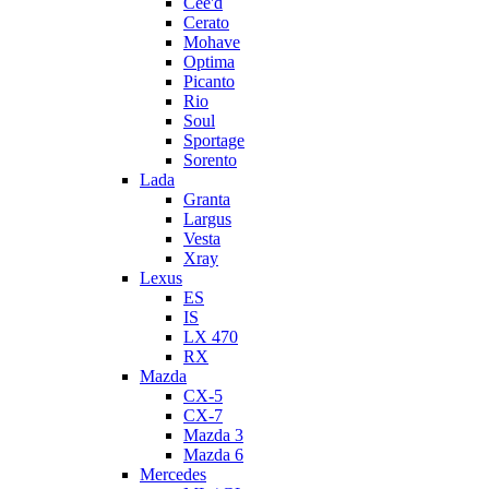
Cee'd
Cerato
Mohave
Optima
Picanto
Rio
Soul
Sportage
Sorento
Lada
Granta
Largus
Vesta
Xray
Lexus
ES
IS
LX 470
RX
Mazda
CX-5
CX-7
Mazda 3
Mazda 6
Mercedes