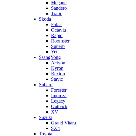
Megane
Sandero
Trafic
Skoda
Fabia
Octavia
Rapid
Roomster
Superb
Yeti
SsangYong
Actyon
Kyron
Rexton
Stavic
Subaru
Forester
Impreza
Legacy
Outback
XV
Suzuki
Grand Vitara
SX4
Toyota