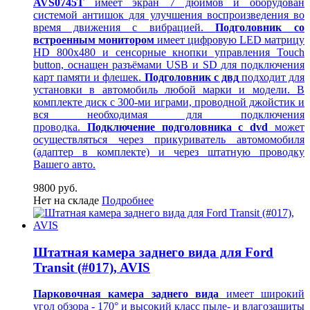
AVS0745T
имеет экран 7 дюймов и оборудован
системой антишок для улучшения воспроизведения во
время движения с вибрацией.
Подголовник со
встроенным монитором
имеет цифровую LED матрицу
HD 800х480 и сенсорные кнопки управления Touch
button, оснащен разъёмами USB и SD для подключения
карт памяти и флешек.
Подголовник с двд
подходит для
установки в автомобиль любой марки и модели. В
комплекте диск с 300-ми играми, проводной джойстик и
вся необходимая для подключения
проводка.
Подключение подголовника с dvd
может
осуществляться через прикуриватель автомомобиля
(адаптер в комплекте) и через штатную проводку
Вашего авто.
9800 руб.
Нет на складе
Подробнее
Штатная камера заднего вида для Ford
Transit (#017), AVIS
Парковочная камера заднего вида
имеет широкий
угол обзора - 170° и высокий класс пыле- и влагозащиты