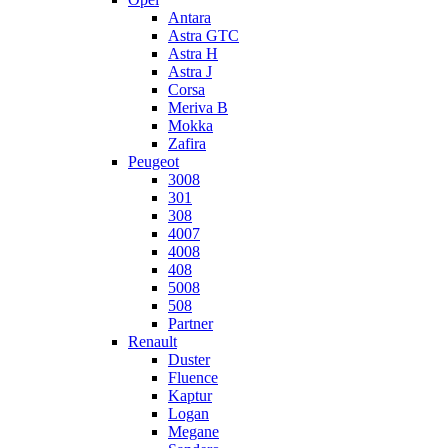
Antara
Astra GTC
Astra H
Astra J
Corsa
Meriva B
Mokka
Zafira
Peugeot
3008
301
308
4007
4008
408
5008
508
Partner
Renault
Duster
Fluence
Kaptur
Logan
Megane