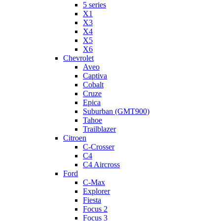
5 series
X1
X3
X4
X5
X6
Chevrolet
Aveo
Captiva
Cobalt
Cruze
Epica
Suburban (GMT900)
Tahoe
Trailblazer
Citroen
C-Crosser
C4
C4 Aircross
Ford
C-Max
Explorer
Fiesta
Focus 2
Focus 3