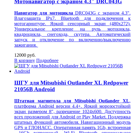
Мотонавигатор с экраном 4.3" DRC043G
Навигатор для мотоцикла
DRC043G с экраном 4.3".
Влагозащита IPx7. Bluetooth для подключения к
мотогарнитуре. Яркий сенсорный экран (480x272).
Универсальное крепление на руль мотоцикла,
квадроцикла, снегохода, скутера. Автоматический
запуск и отключение по включению/выключению
зажигания.
12000 руб.
В корзину
Подробнее
ШГУ для Mitsubishi Outlander XL Redpower
21056B Android
Штатная магнитола для Mitsubishi Outlander XL
,
платформа Android версии 4.4+. Яркий морозостойкий
экран размером 8", разрешение 1024х600. Доступность
всех проложений для Android от Play Market. Поддержка
штатных функций автомобиля. Навигационный модуль
GPS и ГЛОНАСС. Оперативная память 1Gb, встроенная
- 16Gb, встроенный Wi-Fi, Bluetooth, опциональное