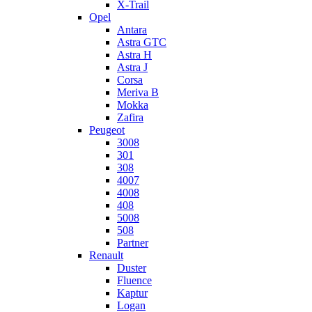
X-Trail
Opel
Antara
Astra GTC
Astra H
Astra J
Corsa
Meriva B
Mokka
Zafira
Peugeot
3008
301
308
4007
4008
408
5008
508
Partner
Renault
Duster
Fluence
Kaptur
Logan