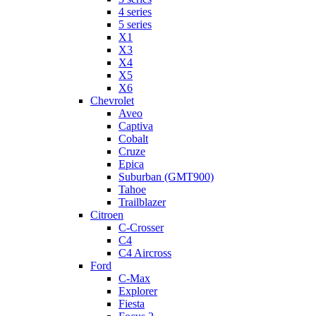
4 series
5 series
X1
X3
X4
X5
X6
Chevrolet
Aveo
Captiva
Cobalt
Cruze
Epica
Suburban (GMT900)
Tahoe
Trailblazer
Citroen
C-Crosser
C4
C4 Aircross
Ford
C-Max
Explorer
Fiesta