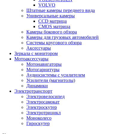
VOLVO
Штатные камеры переднего вида
Универсальные камеры
CCD матрица
CMOS матрица
Камеры бокового обзора
Камеры для грузовых автомобилей
Системы кругового обзора
Аксессуары
Зеркала с монитором
Мотоаксессуары
Мотонавигаторы
Мотогарнитуры
Аудиосистемы с усилителем
Усилители (магнитолы)
Динамики
Электротранспорт
Электровелосипед
Электросамокат
Электроскутер
Электротрицикл
Моноколесо
Гироскутер