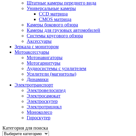
Штатные камеры переднего вида
Универсальные камеры
CCD матрица
CMOS матрица
Камеры бокового обзора
Камеры для грузовых автомобилей
Системы кругового обзора
Аксессуары
Зеркала с монитором
Мотоаксессуары
Мотонавигаторы
Мотогарнитуры
Аудиосистемы с усилителем
Усилители (магнитолы)
Динамики
Электротранспорт
Электровелосипед
Электросамокат
Электроскутер
Электротрицикл
Моноколесо
Гироскутер
Категория для поиска