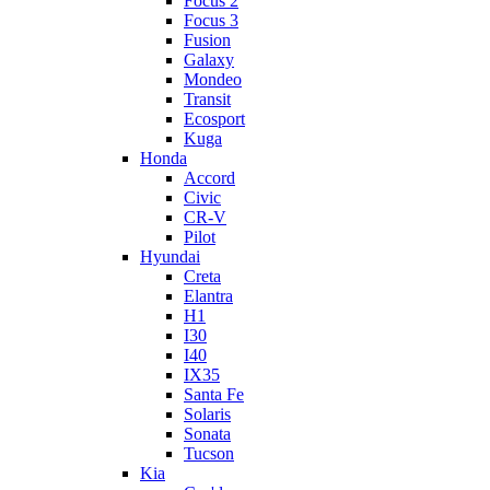
Focus 2
Focus 3
Fusion
Galaxy
Mondeo
Transit
Ecosport
Kuga
Honda
Accord
Civic
CR-V
Pilot
Hyundai
Creta
Elantra
H1
I30
I40
IX35
Santa Fe
Solaris
Sonata
Tucson
Kia