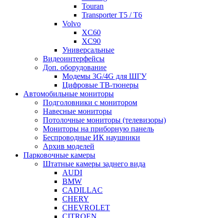
Touran
Transporter T5 / T6
Volvo
XC60
XC90
Универсальные
Видеоинтерфейсы
Доп. оборудование
Модемы 3G/4G для ШГУ
Цифровые ТВ-тюнеры
Автомобильные мониторы
Подголовники с монитором
Навесные мониторы
Потолочные мониторы (телевизоры)
Мониторы на приборную панель
Беспроводные ИК наушники
Архив моделей
Парковочные камеры
Штатные камеры заднего вида
AUDI
BMW
CADILLAC
CHERY
CHEVROLET
CITROEN