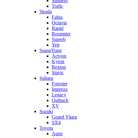
Sandero
Trafic
Skoda
Fabia
Octavia
Rapid
Roomster
Superb
Yeti
SsangYong
Actyon
Kyron
Rexton
Stavic
Subaru
Forester
Impreza
Legacy
Outback
XV
Suzuki
Grand Vitara
SX4
Toyota
Auris