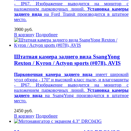
- IP67. Изображение выводится на монитор
с
наложением парковочных линий.
Установка камеры
заднего вида
на Ford Transit производится в штатное
место.
3900 руб.
В корзину
Подробнее
Штатная камера заднего вида SsangYong
Rexton / Kyron / Actyon sports (#078), AVIS
Парковочная камера заднего вида
имеет широкий
угол обзора - 170° и высокий класс пыле- и влагозащиты
- IP67. Изображение выводится на монитор
с
наложением парковочных линий.
Установка камеры
заднего вида
на SsangYong производится в штатное
место.
2450 руб.
В корзину
Подробнее