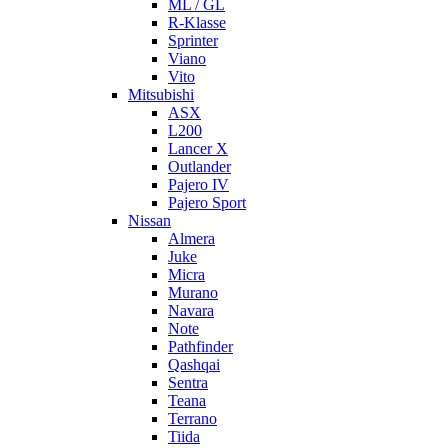
ML / GL
R-Klasse
Sprinter
Viano
Vito
Mitsubishi
ASX
L200
Lancer X
Outlander
Pajero IV
Pajero Sport
Nissan
Almera
Juke
Micra
Murano
Navara
Note
Pathfinder
Qashqai
Sentra
Teana
Terrano
Tiida