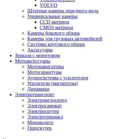
VOLVO
Штатные камеры переднего вида
Универсальные камеры
CCD матрица
CMOS матрица
Камеры бокового обзора
Камеры для грузовых автомобилей
Системы кругового обзора
Аксессуары
Зеркала с монитором
Мотоаксессуары
Мотонавигаторы
Мотогарнитуры
Аудиосистемы с усилителем
Усилители (магнитолы)
Динамики
Электротранспорт
Электровелосипед
Электросамокат
Электроскутер
Электротрицикл
Моноколесо
Гироскутер