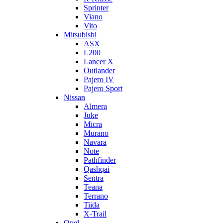
Sprinter
Viano
Vito
Mitsubishi
ASX
L200
Lancer X
Outlander
Pajero IV
Pajero Sport
Nissan
Almera
Juke
Micra
Murano
Navara
Note
Pathfinder
Qashqai
Sentra
Teana
Terrano
Tiida
X-Trail
Opel