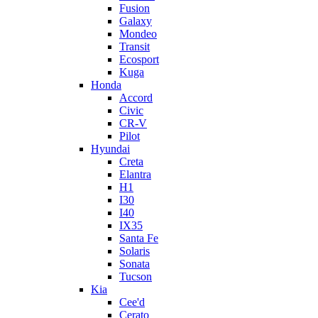
Fusion
Galaxy
Mondeo
Transit
Ecosport
Kuga
Honda
Accord
Civic
CR-V
Pilot
Hyundai
Creta
Elantra
H1
I30
I40
IX35
Santa Fe
Solaris
Sonata
Tucson
Kia
Cee'd
Cerato