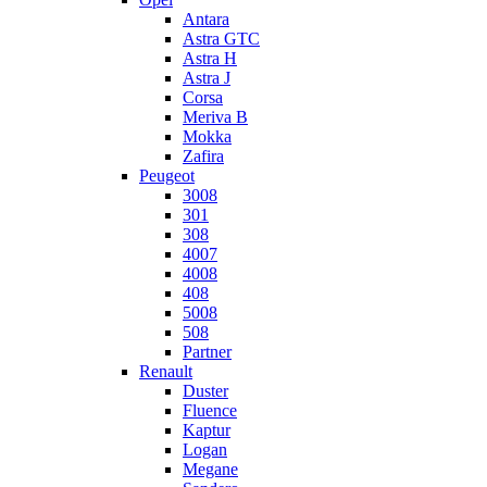
Antara
Astra GTC
Astra H
Astra J
Corsa
Meriva B
Mokka
Zafira
Peugeot
3008
301
308
4007
4008
408
5008
508
Partner
Renault
Duster
Fluence
Kaptur
Logan
Megane