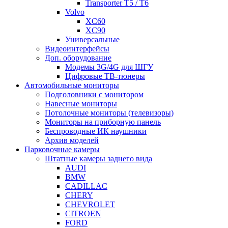
Transporter T5 / T6
Volvo
XC60
XC90
Универсальные
Видеоинтерфейсы
Доп. оборудование
Модемы 3G/4G для ШГУ
Цифровые ТВ-тюнеры
Автомобильные мониторы
Подголовники с монитором
Навесные мониторы
Потолочные мониторы (телевизоры)
Мониторы на приборную панель
Беспроводные ИК наушники
Архив моделей
Парковочные камеры
Штатные камеры заднего вида
AUDI
BMW
CADILLAC
CHERY
CHEVROLET
CITROEN
FORD