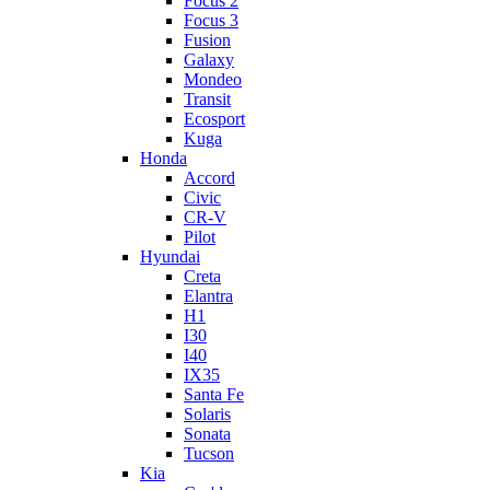
Focus 2
Focus 3
Fusion
Galaxy
Mondeo
Transit
Ecosport
Kuga
Honda
Accord
Civic
CR-V
Pilot
Hyundai
Creta
Elantra
H1
I30
I40
IX35
Santa Fe
Solaris
Sonata
Tucson
Kia