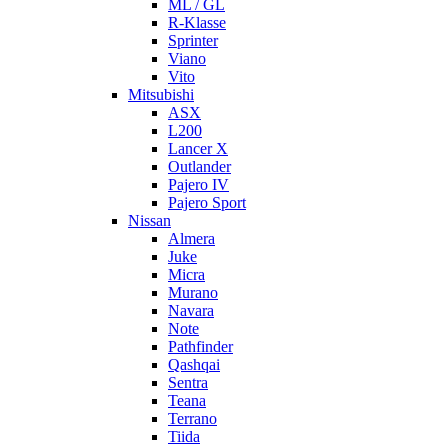
ML / GL
R-Klasse
Sprinter
Viano
Vito
Mitsubishi
ASX
L200
Lancer X
Outlander
Pajero IV
Pajero Sport
Nissan
Almera
Juke
Micra
Murano
Navara
Note
Pathfinder
Qashqai
Sentra
Teana
Terrano
Tiida