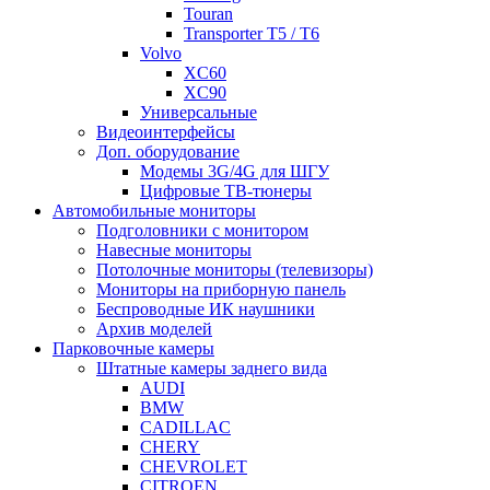
Touran
Transporter T5 / T6
Volvo
XC60
XC90
Универсальные
Видеоинтерфейсы
Доп. оборудование
Модемы 3G/4G для ШГУ
Цифровые ТВ-тюнеры
Автомобильные мониторы
Подголовники с монитором
Навесные мониторы
Потолочные мониторы (телевизоры)
Мониторы на приборную панель
Беспроводные ИК наушники
Архив моделей
Парковочные камеры
Штатные камеры заднего вида
AUDI
BMW
CADILLAC
CHERY
CHEVROLET
CITROEN