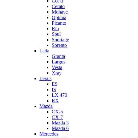
Cee'd
Cerato
Mohave
Optima
Picanto
Rio
Soul
Sportage
Sorento
Lada
Granta
Largus
Vesta
Xray
Lexus
ES
IS
LX 470
RX
Mazda
CX-5
CX-7
Mazda 3
Mazda 6
Mercedes