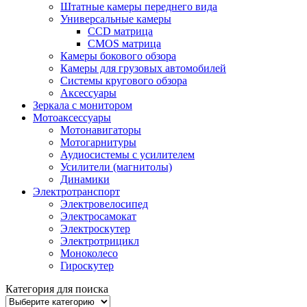
Штатные камеры переднего вида
Универсальные камеры
CCD матрица
CMOS матрица
Камеры бокового обзора
Камеры для грузовых автомобилей
Системы кругового обзора
Аксессуары
Зеркала с монитором
Мотоаксессуары
Мотонавигаторы
Мотогарнитуры
Аудиосистемы с усилителем
Усилители (магнитолы)
Динамики
Электротранспорт
Электровелосипед
Электросамокат
Электроскутер
Электротрицикл
Моноколесо
Гироскутер
Категория для поиска