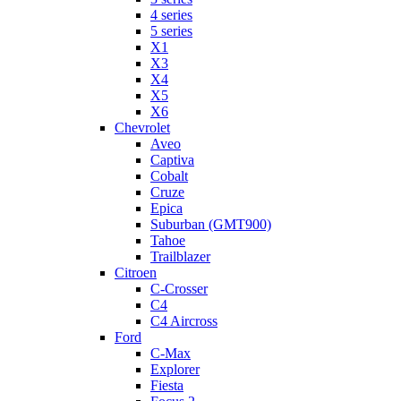
4 series
5 series
X1
X3
X4
X5
X6
Chevrolet
Aveo
Captiva
Cobalt
Cruze
Epica
Suburban (GMT900)
Tahoe
Trailblazer
Citroen
C-Crosser
C4
C4 Aircross
Ford
C-Max
Explorer
Fiesta