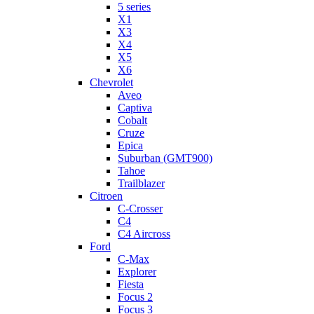
5 series
X1
X3
X4
X5
X6
Chevrolet
Aveo
Captiva
Cobalt
Cruze
Epica
Suburban (GMT900)
Tahoe
Trailblazer
Citroen
C-Crosser
C4
C4 Aircross
Ford
C-Max
Explorer
Fiesta
Focus 2
Focus 3