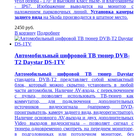
угол обзора - 170° и высокий класс пыле- и влагозащиты
- IP67. Изображение выводится на монитор
с
наложением парковочных линий.
Установка камеры
заднего вида
на Skoda производится в штатное место.
2450 руб.
В корзину
Подробнее
Автомобильный цифровой ТВ тюнер DVB-
T2 Daystar DS-1TV
Автомобильный цифровой ТВ тюнер Daystar
стандарта DVB-T2 представляет собой компактный
блок, который можно скрытно установить в любой
части автомобиля. Наличие AV-входа, с переключением
с пульта, позволяет использовать ТВ-тюнер как
коммутатор, для подключения дополнительных
источников видеосигнала (например, DVD-
проигрыватель, камеру заднего вида, видеорегистратор).
Наличие основного AV-выхода и двух дополнительных
Video выходов видеосигнала – позволяет сигнал с
тюнера одновременно смотреть на переднем мониторе,
в подголовниках или потолочном мониторе, без