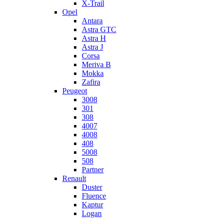
X-Trail
Opel
Antara
Astra GTC
Astra H
Astra J
Corsa
Meriva B
Mokka
Zafira
Peugeot
3008
301
308
4007
4008
408
5008
508
Partner
Renault
Duster
Fluence
Kaptur
Logan