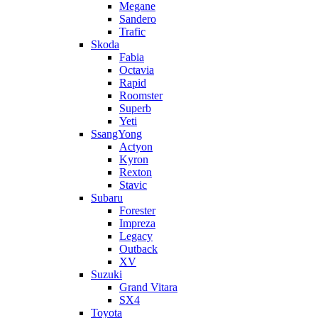
Megane
Sandero
Trafic
Skoda
Fabia
Octavia
Rapid
Roomster
Superb
Yeti
SsangYong
Actyon
Kyron
Rexton
Stavic
Subaru
Forester
Impreza
Legacy
Outback
XV
Suzuki
Grand Vitara
SX4
Toyota