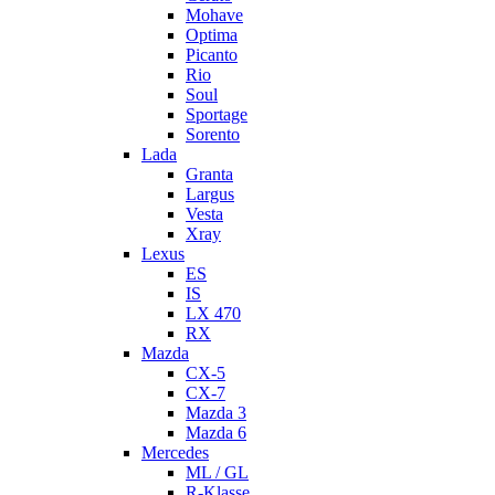
Mohave
Optima
Picanto
Rio
Soul
Sportage
Sorento
Lada
Granta
Largus
Vesta
Xray
Lexus
ES
IS
LX 470
RX
Mazda
CX-5
CX-7
Mazda 3
Mazda 6
Mercedes
ML / GL
R-Klasse