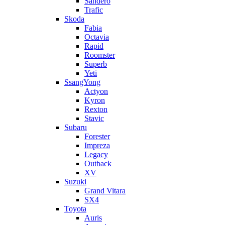
Sandero
Trafic
Skoda
Fabia
Octavia
Rapid
Roomster
Superb
Yeti
SsangYong
Actyon
Kyron
Rexton
Stavic
Subaru
Forester
Impreza
Legacy
Outback
XV
Suzuki
Grand Vitara
SX4
Toyota
Auris